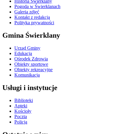
Historia Świerklany
Pogoda w Świerklanach
Galeria zdjęć
Kontakt z redakcją
Polityka prywatności
Gmina Świerklany
Urząd Gminy
Edukacja
Ośrodek Zdrowia
Obiekty sportowe
Obiekty rekreacyjne
Komunikacja
Usługi i instytucje
Biblioteki
Apteki
Kościoły
Poczta
Policja