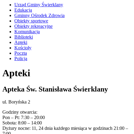
Urząd Gminy Świerklany
Edukacja
Gminny Ośrodek Zdrowia
Obiekty sportowe
Obiekty rekreacyjne
Komunikacja
Biblioteki
Apteki
Kościoły
Poczta
Policja
Apteki
Apteka Św. Stanisława Świerklany
ul. Boryńska 2
Godziny otwarcia:
Pon – Pt: 7:30 – 20:00
Sobota: 8:00 – 14:00
Dyżury nocne: 11, 24 dnia każdego miesiąca w godzinach 21:00 –
7:00