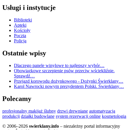
Usługi i instytucje
Biblioteki
Apteki
Kościoły
Poczta
Policja
Ostatnie wpisy
Dlaczego panele winylowe to najlepszy wybór…
Obowiązkowe szczepienie psów przeciw wściekliźnie.
Sprawdź…
Przejazd korowodu dożynkowego - Dożynki Świerklany…
Karol Nawrocki nowym prezydentem Polski. Świerklany…
Polecamy
profesjonalny makijaż ślubny
drzwi drewniane
automatyzacja
produkcji
działki budowlane
system rezerwacji online
kosmetologia
© 2006–2026
swierklany.info
– niezależny portal informacyjny