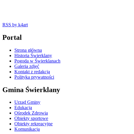
RSS
by k4art
Portal
Strona główna
Historia Świerklany
Pogoda w Świerklanach
Galeria zdjęć
Kontakt z redakcją
Polityka prywatności
Gmina Świerklany
Urząd Gminy
Edukacja
Ośrodek Zdrowia
Obiekty sportowe
Obiekty rekreacyjne
Komunikacja