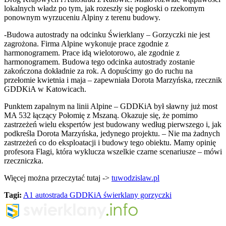
lokalnych władz po tym, jak rozeszły się pogłoski o rzekomym
ponownym wyrzuceniu Alpiny z terenu budowy.
-Budowa autostrady na odcinku Świerklany – Gorzyczki nie jest
zagrożona. Firma Alpine wykonuje prace zgodnie z
harmonogramem. Prace idą wielotorowo, ale zgodnie z
harmonogramem. Budowa tego odcinka autostrady zostanie
zakończona dokładnie za rok. A dopuścimy go do ruchu na
przełomie kwietnia i maja – zapewniała Dorota Marzyńska, rzecznik
GDDKiA w Katowicach.
Punktem zapalnym na linii Alpine – GDDKiA był sławny już most
MA 532 łączący Połomię z Mszaną. Okazuje się, że pomimo
zastrzeżeń wielu ekspertów jest budowany według pierwszego i, jak
podkreśla Dorota Marzyńska, jedynego projektu. – Nie ma żadnych
zastrzeżeń co do eksploatacji i budowy tego obiektu. Mamy opinię
profesora Flagi, która wyklucza wszelkie czarne scenariusze – mówi
rzeczniczka.
Więcej można przeczytać tutaj ->
tuwodzislaw.pl
Tagi:
A1
autostrada
GDDKiA
świerklany gorzyczki