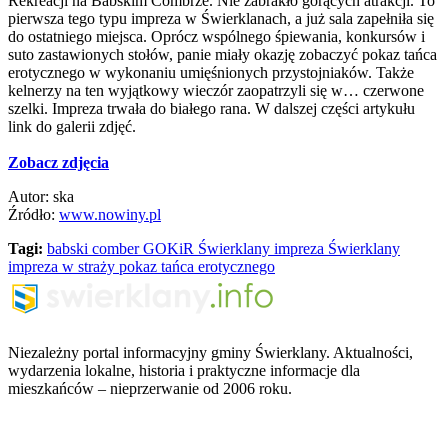
Rekreacji na Babskim Combrze. Nie zabrakło gorących atrakcji. To
pierwsza tego typu impreza w Świerklanach, a już sala zapełniła się
do ostatniego miejsca. Oprócz wspólnego śpiewania, konkursów i
suto zastawionych stołów, panie miały okazję zobaczyć pokaz tańca
erotycznego w wykonaniu umięśnionych przystojniaków. Także
kelnerzy na ten wyjątkowy wieczór zaopatrzyli się w… czerwone
szelki. Impreza trwała do białego rana. W dalszej części artykułu
link do galerii zdjęć.
Zobacz zdjęcia
Autor: ska
Źródło:
www.nowiny.pl
Tagi:
babski comber
GOKiR Świerklany
impreza Świerklany
impreza w straży
pokaz tańca erotycznego
Niezależny portal informacyjny gminy Świerklany. Aktualności,
wydarzenia lokalne, historia i praktyczne informacje dla
mieszkańców – nieprzerwanie od 2006 roku.