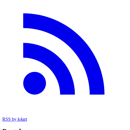
RSS
by k4art