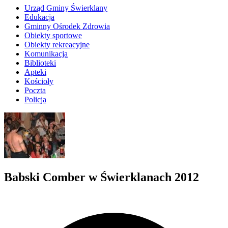
Urząd Gminy Świerklany
Edukacja
Gminny Ośrodek Zdrowia
Obiekty sportowe
Obiekty rekreacyjne
Komunikacja
Biblioteki
Apteki
Kościoły
Poczta
Policja
Babski Comber w Świerklanach 2012