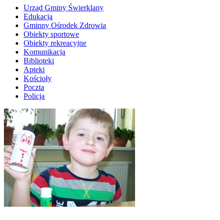
Urząd Gminy Świerklany
Edukacja
Gminny Ośrodek Zdrowia
Obiekty sportowe
Obiekty rekreacyjne
Komunikacja
Biblioteki
Apteki
Kościoły
Poczta
Policja