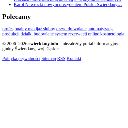
Karol Nawrocki nowym prezydentem Polski. Świerklany…
Polecamy
profesjonalny makijaż ślubny
drzwi drewniane
automatyzacja
produkcji
działki budowlane
system rezerwacji online
kosmetologia
© 2006–2026
swierklany.info
– niezależny portal informacyjny
gminy Świerklany, woj. śląskie
Polityka prywatności
Sitemap
RSS
Kontakt