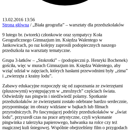
13.02.2016 13:56
Strona główna
/
„Biała geografia” – warsztaty dla przedszkolaków
9 lutego br. (wtorek) członkowie oraz sympatycy Koła
Geograficznego Gimnazjum im. Księdza Walentego w
Jankowicach, po raz kolejny zaprosili podopiecznych naszego
przedszkola na warsztaty tematyczne.
Grupa 3-latków – „Stokrotki” – (podopieczni p. Henryki Bochenek)
gościła, więc w murach Gimnazjum im. Księdza Walentego, aby
wziąć udział w zajęciach, których hasłami przewodnimi były „zima”
i „zwierzęta z krainy lodu”.
Zabawy edukacyjne rozpoczęły się od zapoznania ze zwierzętami
(pluszowymi) występującym w „mroźnych” częściach świata.
Odwiedziły nas pingwin i niedźwiedź polarny. Spotkanie
przedszkolaków ze zwierzętami zostało odebrane bardzo serdecznie,
przypominając im obrazy widziane w bajkach lub filmach
przyrodniczych. Po fascynującej podróży przedszkolaków w „świat
lodu”, przyszedł czas na prace artystyczne, czyli wykonanie
pingwinka z talerzyka papierowego, bałwanka na rolce czy też
magicznej kuli śniegowej. Wspólnie obejrzeliśmy film o przygodach