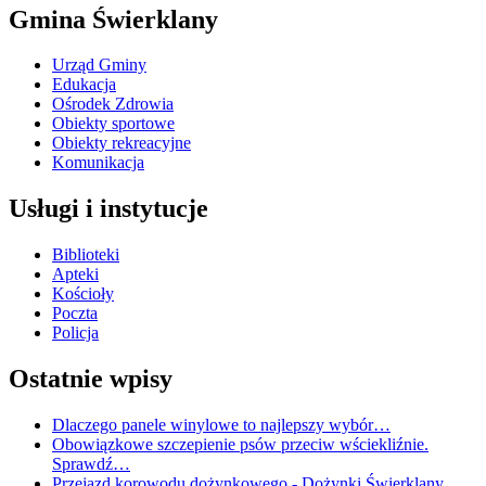
Gmina Świerklany
Urząd Gminy
Edukacja
Ośrodek Zdrowia
Obiekty sportowe
Obiekty rekreacyjne
Komunikacja
Usługi i instytucje
Biblioteki
Apteki
Kościoły
Poczta
Policja
Ostatnie wpisy
Dlaczego panele winylowe to najlepszy wybór…
Obowiązkowe szczepienie psów przeciw wściekliźnie.
Sprawdź…
Przejazd korowodu dożynkowego - Dożynki Świerklany…