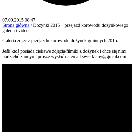
07.09.2015 08:47
Strona główna
/
Dożynki 2015 – przejazd korowodu dożynkowego
galeria i video
Galeria zdjeć z przejazdu korowodu dożynek gminnych 2015.
Jeśli ktoś posiada ciekawe zdjęcia/filmiki z dożynek i chce się nimi
podzielić z innymi proszę wysłać na email swierklany@gmail.com