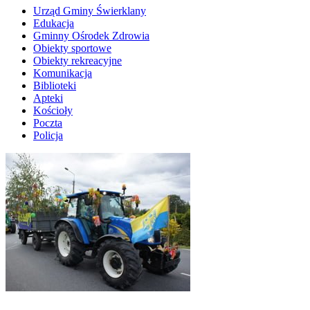
Urząd Gminy Świerklany
Edukacja
Gminny Ośrodek Zdrowia
Obiekty sportowe
Obiekty rekreacyjne
Komunikacja
Biblioteki
Apteki
Kościoły
Poczta
Policja