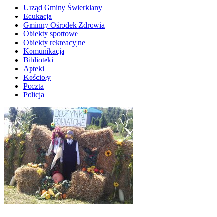
Urząd Gminy Świerklany
Edukacja
Gminny Ośrodek Zdrowia
Obiekty sportowe
Obiekty rekreacyjne
Komunikacja
Biblioteki
Apteki
Kościoły
Poczta
Policja