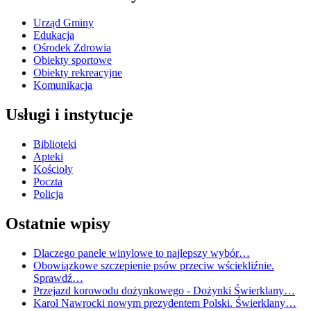
Urząd Gminy
Edukacja
Ośrodek Zdrowia
Obiekty sportowe
Obiekty rekreacyjne
Komunikacja
Usługi i instytucje
Biblioteki
Apteki
Kościoły
Poczta
Policja
Ostatnie wpisy
Dlaczego panele winylowe to najlepszy wybór…
Obowiązkowe szczepienie psów przeciw wściekliźnie.
Sprawdź…
Przejazd korowodu dożynkowego - Dożynki Świerklany…
Karol Nawrocki nowym prezydentem Polski. Świerklany…