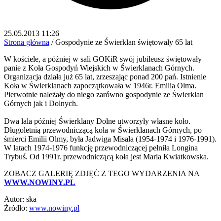
25.05.2013 11:26
Strona główna
/
Gospodynie ze Świerklan świętowały 65 lat
W kościele, a później w sali GOKiR swój jubileusz świętowały
panie z Koła Gospodyń Wiejskich w Świerklanach Górnych.
Organizacja działa już 65 lat, zrzeszając ponad 200 pań. Istnienie
Koła w Świerklanach zapoczątkowała w 1946r. Emilia Olma.
Pierwotnie należały do niego zarówno gospodynie ze Świerklan
Górnych jak i Dolnych.
Dwa lala później Świerklany Dolne utworzyły własne koło.
Długoletnią przewodniczącą koła w Świerklanach Górnych, po
śmierci Emilii Olmy, była Jadwiga Misala (1954-1974 i 1976-1991).
W latach 1974-1976 funkcję przewodniczącej pełniła Longina
Trybuś. Od 1991r. przewodniczącą koła jest Maria Kwiatkowska.
ZOBACZ GALERIĘ ZDJĘĆ Z TEGO WYDARZENIA NA
WWW.NOWINY.PL
Autor: ska
Żródło:
www.nowiny.pl