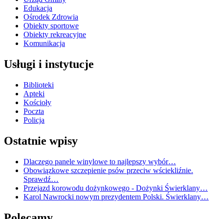
Edukacja
Ośrodek Zdrowia
Obiekty sportowe
Obiekty rekreacyjne
Komunikacja
Usługi i instytucje
Biblioteki
Apteki
Kościoły
Poczta
Policja
Ostatnie wpisy
Dlaczego panele winylowe to najlepszy wybór…
Obowiązkowe szczepienie psów przeciw wściekliźnie.
Sprawdź…
Przejazd korowodu dożynkowego - Dożynki Świerklany…
Karol Nawrocki nowym prezydentem Polski. Świerklany…
Polecamy