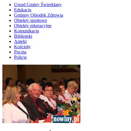
Urząd Gminy Świerklany
Edukacja
Gminny Ośrodek Zdrowia
Obiekty sportowe
Obiekty rekreacyjne
Komunikacja
Biblioteki
Apteki
Kościoły
Poczta
Policja