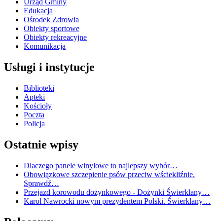
Urząd Gminy
Edukacja
Ośrodek Zdrowia
Obiekty sportowe
Obiekty rekreacyjne
Komunikacja
Usługi i instytucje
Biblioteki
Apteki
Kościoły
Poczta
Policja
Ostatnie wpisy
Dlaczego panele winylowe to najlepszy wybór…
Obowiązkowe szczepienie psów przeciw wściekliźnie.
Sprawdź…
Przejazd korowodu dożynkowego - Dożynki Świerklany…
Karol Nawrocki nowym prezydentem Polski. Świerklany…