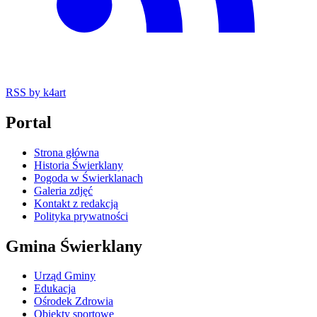
RSS
by k4art
Portal
Strona główna
Historia Świerklany
Pogoda w Świerklanach
Galeria zdjęć
Kontakt z redakcją
Polityka prywatności
Gmina Świerklany
Urząd Gminy
Edukacja
Ośrodek Zdrowia
Obiekty sportowe