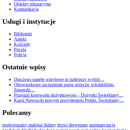
Obiekty rekreacyjne
Komunikacja
Usługi i instytucje
Biblioteki
Apteki
Kościoły
Poczta
Policja
Ostatnie wpisy
Dlaczego panele winylowe to najlepszy wybór…
Obowiązkowe szczepienie psów przeciw wściekliźnie.
Sprawdź…
Przejazd korowodu dożynkowego - Dożynki Świerklany…
Karol Nawrocki nowym prezydentem Polski. Świerklany…
Polecamy
profesjonalny makijaż ślubny
drzwi drewniane
automatyzacja