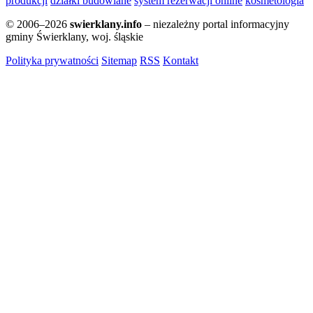
produkcji
działki budowlane
system rezerwacji online
kosmetologia
© 2006–2026
swierklany.info
– niezależny portal informacyjny
gminy Świerklany, woj. śląskie
Polityka prywatności
Sitemap
RSS
Kontakt