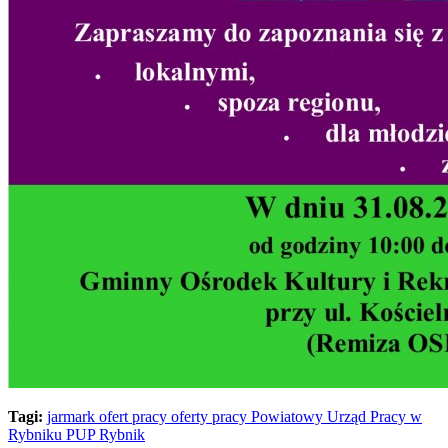
Tagi:
jarmark ofert pracy
oferty pracy
Powiatowy Urząd Pracy w
Rybniku
PUP Rybnik