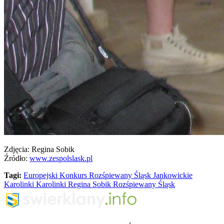
Zdjęcia: Regina Sobik
Źródło:
www.zespolslask.pl
Tagi:
Europejski Konkurs Rozśpiewany Śląsk
Jankowickie
Karolinki
Karolinki
Regina Sobik
Rozśpiewany Śląsk