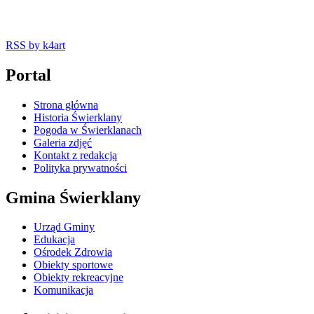
RSS
by k4art
Portal
Strona główna
Historia Świerklany
Pogoda w Świerklanach
Galeria zdjęć
Kontakt z redakcją
Polityka prywatności
Gmina Świerklany
Urząd Gminy
Edukacja
Ośrodek Zdrowia
Obiekty sportowe
Obiekty rekreacyjne
Komunikacja