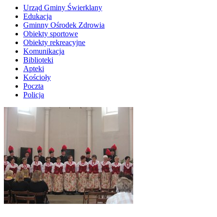
Urząd Gminy Świerklany
Edukacja
Gminny Ośrodek Zdrowia
Obiekty sportowe
Obiekty rekreacyjne
Komunikacja
Biblioteki
Apteki
Kościoły
Poczta
Policja