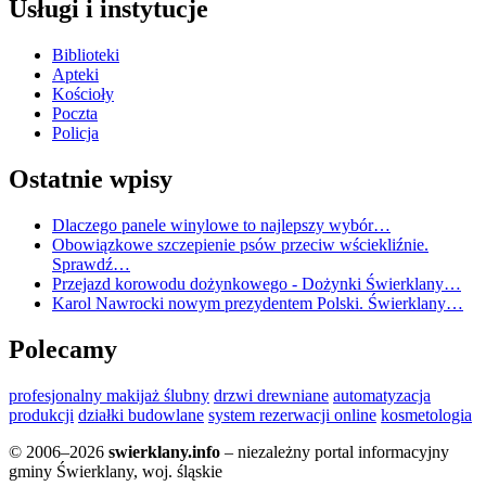
Usługi i instytucje
Biblioteki
Apteki
Kościoły
Poczta
Policja
Ostatnie wpisy
Dlaczego panele winylowe to najlepszy wybór…
Obowiązkowe szczepienie psów przeciw wściekliźnie.
Sprawdź…
Przejazd korowodu dożynkowego - Dożynki Świerklany…
Karol Nawrocki nowym prezydentem Polski. Świerklany…
Polecamy
profesjonalny makijaż ślubny
drzwi drewniane
automatyzacja
produkcji
działki budowlane
system rezerwacji online
kosmetologia
© 2006–2026
swierklany.info
– niezależny portal informacyjny
gminy Świerklany, woj. śląskie