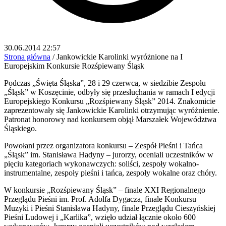
30.06.2014 22:57
Strona główna
/
Jankowickie Karolinki wyróżnione na I
Europejskim Konkursie Rozśpiewany Śląsk
Podczas „Święta Śląska”, 28 i 29 czerwca, w siedzibie Zespołu
„Śląsk” w Koszęcinie, odbyły się przesłuchania w ramach I edycji
Europejskiego Konkursu „Rozśpiewany Śląsk” 2014. Znakomicie
zaprezentowały się Jankowickie Karolinki otrzymując wyróżnienie.
Patronat honorowy nad konkursem objął Marszałek Województwa
Śląskiego.
Powołani przez organizatora konkursu – Zespół Pieśni i Tańca
„Śląsk” im. Stanisława Hadyny – jurorzy, oceniali uczestników w
pięciu kategoriach wykonawczych: soliści, zespoły wokalno-
instrumentalne, zespoły pieśni i tańca, zespoły wokalne oraz chóry.
W konkursie „Rozśpiewany Śląsk” – finale XXI Regionalnego
Przeglądu Pieśni im. Prof. Adolfa Dygacza, finale Konkursu
Muzyki i Pieśni Stanisława Hadyny, finale Przeglądu Cieszyńskiej
Pieśni Ludowej i „Karlika”, wzięło udział łącznie około 600