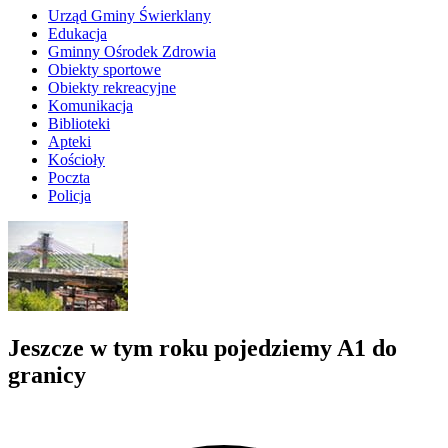
Urząd Gminy Świerklany
Edukacja
Gminny Ośrodek Zdrowia
Obiekty sportowe
Obiekty rekreacyjne
Komunikacja
Biblioteki
Apteki
Kościoły
Poczta
Policja
Jeszcze w tym roku pojedziemy A1 do
granicy