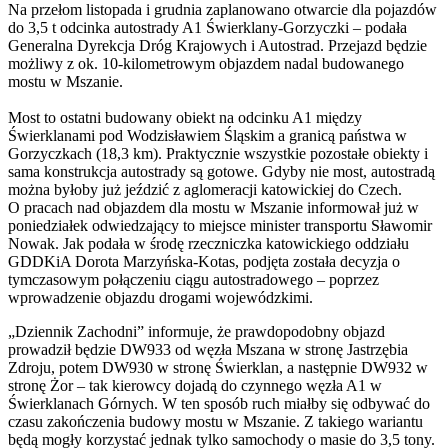
Na przełom listopada i grudnia zaplanowano otwarcie dla pojazdów
do 3,5 t odcinka autostrady A1 Świerklany-Gorzyczki – podała
Generalna Dyrekcja Dróg Krajowych i Autostrad. Przejazd będzie
możliwy z ok. 10-kilometrowym objazdem nadal budowanego
mostu w Mszanie.
Most to ostatni budowany obiekt na odcinku A1 między
Świerklanami pod Wodzisławiem Śląskim a granicą państwa w
Gorzyczkach (18,3 km). Praktycznie wszystkie pozostałe obiekty i
sama konstrukcja autostrady są gotowe. Gdyby nie most, autostradą
można byłoby już jeździć z aglomeracji katowickiej do Czech.
O pracach nad objazdem dla mostu w Mszanie informował już w
poniedziałek odwiedzający to miejsce minister transportu Sławomir
Nowak. Jak podała w środę rzeczniczka katowickiego oddziału
GDDKiA Dorota Marzyńska-Kotas, podjęta została decyzja o
tymczasowym połączeniu ciągu autostradowego – poprzez
wprowadzenie objazdu drogami wojewódzkimi.
„Dziennik Zachodni” informuje, że prawdopodobny objazd
prowadził będzie DW933 od węzła Mszana w stronę Jastrzębia
Zdroju, potem DW930 w stronę Świerklan, a następnie DW932 w
stronę Żor – tak kierowcy dojadą do czynnego węzła A1 w
Świerklanach Górnych. W ten sposób ruch miałby się odbywać do
czasu zakończenia budowy mostu w Mszanie. Z takiego wariantu
będą mogły korzystać jednak tylko samochody o masie do 3,5 tony.