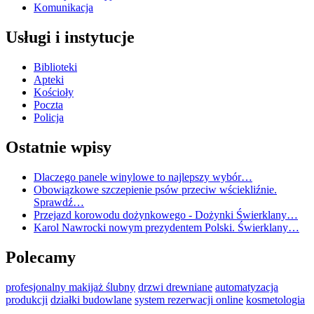
Komunikacja
Usługi i instytucje
Biblioteki
Apteki
Kościoły
Poczta
Policja
Ostatnie wpisy
Dlaczego panele winylowe to najlepszy wybór…
Obowiązkowe szczepienie psów przeciw wściekliźnie.
Sprawdź…
Przejazd korowodu dożynkowego - Dożynki Świerklany…
Karol Nawrocki nowym prezydentem Polski. Świerklany…
Polecamy
profesjonalny makijaż ślubny
drzwi drewniane
automatyzacja
produkcji
działki budowlane
system rezerwacji online
kosmetologia