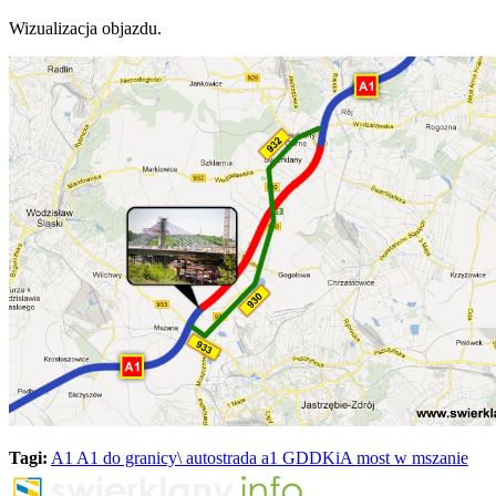
Wizualizacja objazdu.
Tagi:
A1
A1 do granicy\
autostrada a1
GDDKiA
most w mszanie