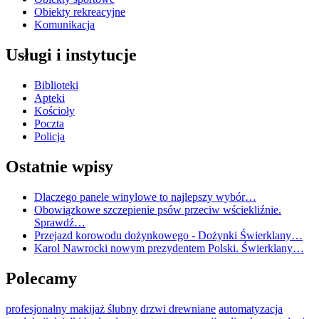
Obiekty rekreacyjne
Komunikacja
Usługi i instytucje
Biblioteki
Apteki
Kościoły
Poczta
Policja
Ostatnie wpisy
Dlaczego panele winylowe to najlepszy wybór…
Obowiązkowe szczepienie psów przeciw wściekliźnie.
Sprawdź…
Przejazd korowodu dożynkowego - Dożynki Świerklany…
Karol Nawrocki nowym prezydentem Polski. Świerklany…
Polecamy
profesjonalny makijaż ślubny
drzwi drewniane
automatyzacja