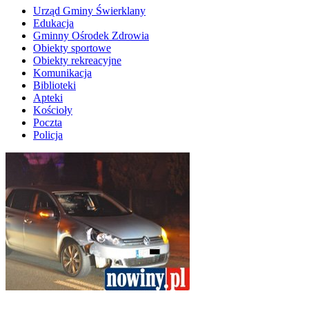
Urząd Gminy Świerklany
Edukacja
Gminny Ośrodek Zdrowia
Obiekty sportowe
Obiekty rekreacyjne
Komunikacja
Biblioteki
Apteki
Kościoły
Poczta
Policja