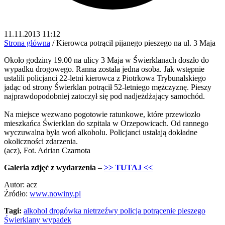
11.11.2013 11:12
Strona główna
/
Kierowca potrącił pijanego pieszego na ul. 3 Maja
Około godziny 19.00 na ulicy 3 Maja w Świerklanach doszło do
wypadku drogowego. Ranna została jedna osoba. Jak wstępnie
ustalili policjanci 22-letni kierowca z Piotrkowa Trybunalskiego
jadąc od strony Świerklan potrącił 52-letniego mężczyznę. Pieszy
najprawdopodobniej zatoczył się pod nadjeżdżający samochód.
Na miejsce wezwano pogotowie ratunkowe, które przewiozło
mieszkańca Świerklan do szpitala w Orzepowicach. Od rannego
wyczuwalna była woń alkoholu. Policjanci ustalają dokładne
okoliczności zdarzenia.
(acz), Fot. Adrian Czarnota
Galeria zdjęć z wydarzenia
–
>> TUTAJ <<
Autor: acz
Źródło:
www.nowiny.pl
Tagi:
alkohol
drogówka
nietrzeźwy
policja
potrącenie pieszego
Świerklany
wypadek