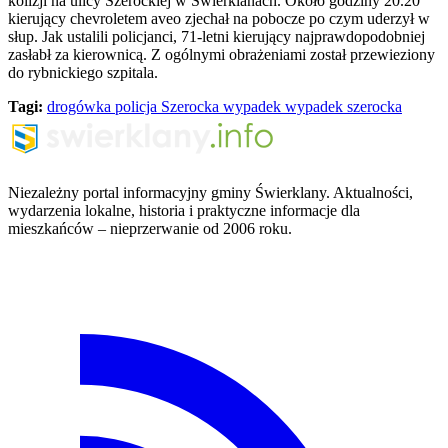
kolizji na ulicy Szerockiej w Świerklanach. Około godziny 20.20
kierujący chevroletem aveo zjechał na pobocze po czym uderzył w
słup. Jak ustalili policjanci, 71-letni kierujący najprawdopodobniej
zasłabł za kierownicą. Z ogólnymi obrażeniami został przewieziony
do rybnickiego szpitala.
Tagi:
drogówka
policja
Szerocka
wypadek
wypadek szerocka
Niezależny portal informacyjny gminy Świerklany. Aktualności,
wydarzenia lokalne, historia i praktyczne informacje dla
mieszkańców – nieprzerwanie od 2006 roku.