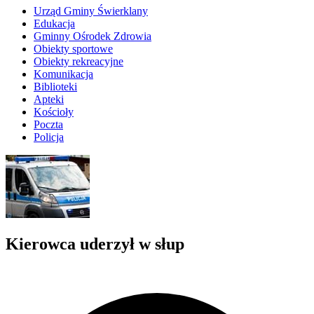
Urząd Gminy Świerklany
Edukacja
Gminny Ośrodek Zdrowia
Obiekty sportowe
Obiekty rekreacyjne
Komunikacja
Biblioteki
Apteki
Kościoły
Poczta
Policja
Kierowca uderzył w słup