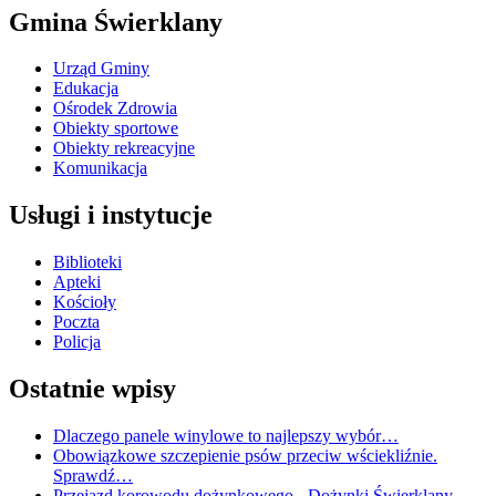
Gmina Świerklany
Urząd Gminy
Edukacja
Ośrodek Zdrowia
Obiekty sportowe
Obiekty rekreacyjne
Komunikacja
Usługi i instytucje
Biblioteki
Apteki
Kościoły
Poczta
Policja
Ostatnie wpisy
Dlaczego panele winylowe to najlepszy wybór…
Obowiązkowe szczepienie psów przeciw wściekliźnie.
Sprawdź…
Przejazd korowodu dożynkowego - Dożynki Świerklany…