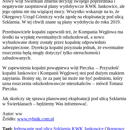
Nowy wójt Świerklan zmienił decyzję swojego poprzednika i
negatywnie zaopiniował plany wydobywcze KWK Jankowice, ale
jego opinia nie ma wiążącej mocy. Wszystko wskazuje na to, że
Okręgowy Urząd Górniczy wyda zgodę na eksploatację pod ulicą
Szklarnia. W tej chwili znane są plany wydobycia do roku 2019.
Przedstawiciele kopalni zapewnili też, że Kompania Węglowa ma
środki na wypłatę ewentualnych odszkodowań, a nowo
wybudowane domy zostały przez kopalnię odpowiednio
zabezpieczone. Dyrekcja kopalni przyznała jednak, że ewentualne
roszczenia będą mogły dotyczyć tylko nieruchomości
zabudowanych.
W zapewnienia kopalni powątpiewa wójt Pieczka. – Przyszłość
kopalni Jankowice i Kompanii Węglowej stoi pod dużym znakiem
zapytania. Boimy się, że za parę lat może nie być podmiotu, który
uzna roszczenia odszkodowawcze mieszkańców – mówił Tomasz
Pieczka.
Jak skończy się sprawa planowanej eksploatacji pod ulicą Szklarnia
w Świerklanach – będziemy Was informować.
Autor: ww
Źródło:
www.rybnik.com.pl
Tagi:
fedrowanie pod ulicą Szklarnia
KWK Jankowice
Okręgowy