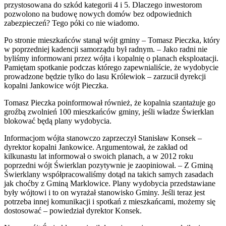
przystosowana do szkód kategorii 4 i 5. Dlaczego inwestorom
pozwolono na budowę nowych domów bez odpowiednich
zabezpieczeń? Tego póki co nie wiadomo.
Po stronie mieszkańców stanął wójt gminy – Tomasz Pieczka, który
w poprzedniej kadencji samorządu był radnym. – Jako radni nie
byliśmy informowani przez wójta i kopalnię o planach eksploatacji.
Pamiętam spotkanie podczas którego zapewnialiście, że wydobycie
prowadzone będzie tylko do lasu Królewiok – zarzucił dyrekcji
kopalni Jankowice wójt Pieczka.
Tomasz Pieczka poinformował również, że kopalnia szantażuje go
groźbą zwolnień 100 mieszkańców gminy, jeśli władze Świerklan
blokować będą plany wydobycia.
Informacjom wójta stanowczo zaprzeczył Stanisław Konsek –
dyrektor kopalni Jankowice. Argumentował, że zakład od
kilkunastu lat informował o swoich planach, a w 2012 roku
poprzedni wójt Świerklan pozytywnie je zaopiniował. – Z Gminą
Świerklany współpracowaliśmy dotąd na takich samych zasadach
jak choćby z Gminą Marklowice. Plany wydobycia przedstawiane
były wójtowi i to on wyrażał stanowisko Gminy. Jeśli teraz jest
potrzeba innej komunikacji i spotkań z mieszkańcami, możemy się
dostosować – powiedział dyrektor Konsek.