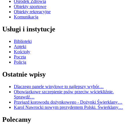
Ośrodek Zdrowia
Obiekty sportowe
Obiekty rekreacyjne
Komunikacja
Usługi i instytucje
Biblioteki
Apteki
Kościoły
Poczta
Policja
Ostatnie wpisy
Dlaczego panele winylowe to najlepszy wybór…
Obowiązkowe szczepienie psów przeciw wściekliźnie.
Sprawdź…
Przejazd korowodu dożynkowego - Dożynki Świerklany…
Karol Nawrocki nowym prezydentem Polski. Świerklany…
Polecamy