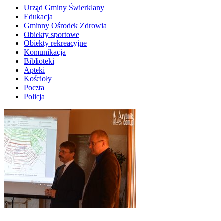
Urząd Gminy Świerklany
Edukacja
Gminny Ośrodek Zdrowia
Obiekty sportowe
Obiekty rekreacyjne
Komunikacja
Biblioteki
Apteki
Kościoły
Poczta
Policja