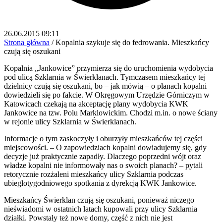
26.06.2015 09:11
Strona główna
/
Kopalnia szykuje się do fedrowania. Mieszkańcy
czują się oszukani
Kopalnia „Jankowice” przymierza się do uruchomienia wydobycia
pod ulicą Szklarnia w Świerklanach. Tymczasem mieszkańcy tej
dzielnicy czują się oszukani, bo – jak mówią – o planach kopalni
dowiedzieli się po fakcie. W Okręgowym Urzędzie Górniczym w
Katowicach czekają na akceptację plany wydobycia KWK
Jankowice na tzw. Polu Marklowickim. Chodzi m.in. o nowe ściany
w rejonie ulicy Szklarnia w Świerklanach.
Informacje o tym zaskoczyły i oburzyły mieszkańców tej części
miejscowości. – O zapowiedziach kopalni dowiadujemy się, gdy
decyzje już praktycznie zapadły. Dlaczego poprzedni wójt oraz
władze kopalni nie informowały nas o swoich planach? – pytali
retorycznie rozżaleni mieszkańcy ulicy Szklarnia podczas
ubiegłotygodniowego spotkania z dyrekcją KWK Jankowice.
Mieszkańcy Świerklan czują się oszukani, ponieważ niczego
nieświadomi w ostatnich latach kupowali przy ulicy Szklarnia
działki. Powstały też nowe domy, część z nich nie jest