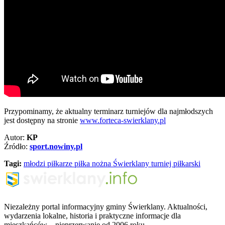
Przypominamy, że aktualny terminarz turniejów dla najmłodszych
jest dostępny na stronie
www.forteca-swierklany.pl
Autor:
KP
Źródło:
sport.nowiny.pl
Tagi:
młodzi piłkarze
piłka nożna Świerklany
turniej piłkarski
Niezależny portal informacyjny gminy Świerklany. Aktualności,
wydarzenia lokalne, historia i praktyczne informacje dla
mieszkańców – nieprzerwanie od 2006 roku.