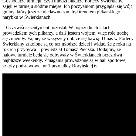
Gospodarze turnieju, czyli młodzi piłkarze Fortecy Świerklany,
zajęli w turnieju siódme miejse. Ich poczyaniom przyglądał się wójt
gminy, który jeszcze niedawno sam był trenerem piłkarskiego
narybku w Świerklanach.
– Oczywiście sentyment pozostał. W poprzednich latach
prowadziłem tych piłkarzy, a dziś jestem wójtem, więc role trochę
się zmieniły. Fajnie, że wszysycy dobrze się bawią. U nas w Fortecy
Świerklany szkolone są co raz młodsze dzieci i widać, że z roku na
rok ich przybywa – powiedział Tomasz Pieczka. Dodajmy, że
halowe turnieje będą się odbywały w Świerklanach przez dwa
najbliższe weekendy. Zmagania prowadzone są w hali sportowej
szkoły podstawowej nr 1 przy ulicy Boryńskiej 6.