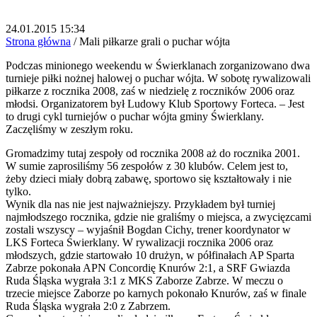
24.01.2015 15:34
Strona główna
/
Mali piłkarze grali o puchar wójta
Podczas minionego weekendu w Świerklanach zorganizowano dwa
turnieje piłki nożnej halowej o puchar wójta. W sobotę rywalizowali
piłkarze z rocznika 2008, zaś w niedzielę z roczników 2006 oraz
młodsi. Organizatorem był Ludowy Klub Sportowy Forteca. – Jest
to drugi cykl turniejów o puchar wójta gminy Świerklany.
Zaczęliśmy w zeszłym roku.
Gromadzimy tutaj zespoły od rocznika 2008 aż do rocznika 2001.
W sumie zaprosiliśmy 56 zespołów z 30 klubów. Celem jest to,
żeby dzieci miały dobrą zabawę, sportowo się kształtowały i nie
tylko.
Wynik dla nas nie jest najważniejszy. Przykładem był turniej
najmłodszego rocznika, gdzie nie graliśmy o miejsca, a zwycięzcami
zostali wszyscy – wyjaśnił Bogdan Cichy, trener koordynator w
LKS Forteca Świerklany. W rywalizacji rocznika 2006 oraz
młodszych, gdzie startowało 10 drużyn, w półfinałach AP Sparta
Zabrze pokonała APN Concordię Knurów 2:1, a SRF Gwiazda
Ruda Śląska wygrała 3:1 z MKS Zaborze Zabrze. W meczu o
trzecie miejsce Zaborze po karnych pokonało Knurów, zaś w finale
Ruda Śląska wygrała 2:0 z Zabrzem.