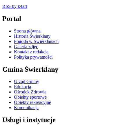
RSS
by k4art
Portal
Strona główna
Historia Świerklany
Pogoda w Świerklanach
Galeria zdjęć
Kontakt z redakcją
Polityka prywatności
Gmina Świerklany
Urząd Gminy
Edukacja
Ośrodek Zdrowia
Obiekty sportowe
Obiekty rekreacyjne
Komunikacja
Usługi i instytucje