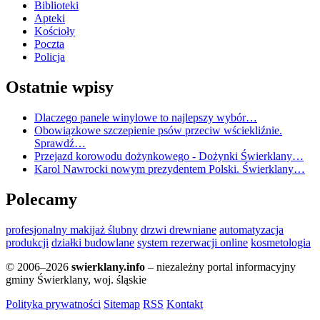
Biblioteki
Apteki
Kościoły
Poczta
Policja
Ostatnie wpisy
Dlaczego panele winylowe to najlepszy wybór…
Obowiązkowe szczepienie psów przeciw wściekliźnie.
Sprawdź…
Przejazd korowodu dożynkowego - Dożynki Świerklany…
Karol Nawrocki nowym prezydentem Polski. Świerklany…
Polecamy
profesjonalny makijaż ślubny
drzwi drewniane
automatyzacja
produkcji
działki budowlane
system rezerwacji online
kosmetologia
© 2006–2026
swierklany.info
– niezależny portal informacyjny
gminy Świerklany, woj. śląskie
Polityka prywatności
Sitemap
RSS
Kontakt