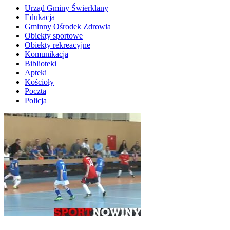
Urząd Gminy Świerklany
Edukacja
Gminny Ośrodek Zdrowia
Obiekty sportowe
Obiekty rekreacyjne
Komunikacja
Biblioteki
Apteki
Kościoły
Poczta
Policja