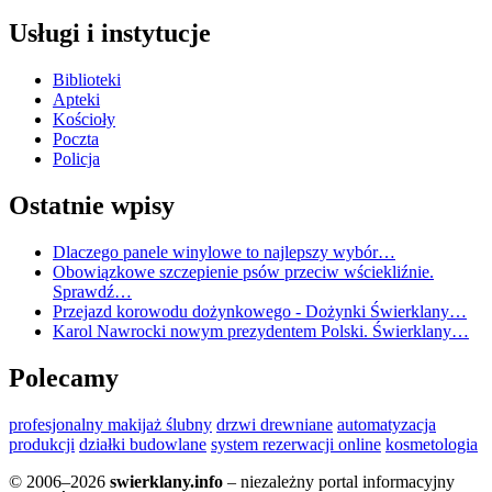
Usługi i instytucje
Biblioteki
Apteki
Kościoły
Poczta
Policja
Ostatnie wpisy
Dlaczego panele winylowe to najlepszy wybór…
Obowiązkowe szczepienie psów przeciw wściekliźnie.
Sprawdź…
Przejazd korowodu dożynkowego - Dożynki Świerklany…
Karol Nawrocki nowym prezydentem Polski. Świerklany…
Polecamy
profesjonalny makijaż ślubny
drzwi drewniane
automatyzacja
produkcji
działki budowlane
system rezerwacji online
kosmetologia
© 2006–2026
swierklany.info
– niezależny portal informacyjny