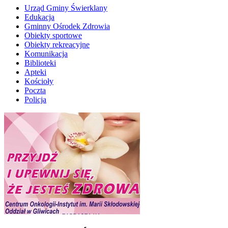
Urząd Gminy Świerklany
Edukacja
Gminny Ośrodek Zdrowia
Obiekty sportowe
Obiekty rekreacyjne
Komunikacja
Biblioteki
Apteki
Kościoły
Poczta
Policja