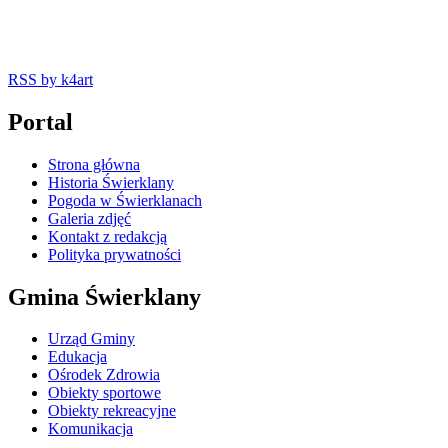
RSS
by k4art
Portal
Strona główna
Historia Świerklany
Pogoda w Świerklanach
Galeria zdjęć
Kontakt z redakcją
Polityka prywatności
Gmina Świerklany
Urząd Gminy
Edukacja
Ośrodek Zdrowia
Obiekty sportowe
Obiekty rekreacyjne
Komunikacja