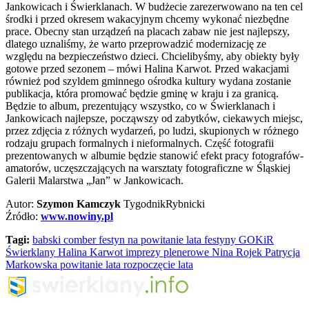
Jankowicach i Świerklanach. W budżecie zarezerwowano na ten cel
środki i przed okresem wakacyjnym chcemy wykonać niezbędne
prace. Obecny stan urządzeń na placach zabaw nie jest najlepszy,
dlatego uznaliśmy, że warto przeprowadzić modernizację ze
względu na bezpieczeństwo dzieci. Chcielibyśmy, aby obiekty były
gotowe przed sezonem – mówi Halina Karwot. Przed wakacjami
również pod szyldem gminnego ośrodka kultury wydana zostanie
publikacja, która promować będzie gminę w kraju i za granicą.
Będzie to album, prezentujący wszystko, co w Świerklanach i
Jankowicach najlepsze, począwszy od zabytków, ciekawych miejsc,
przez zdjęcia z różnych wydarzeń, po ludzi, skupionych w różnego
rodzaju grupach formalnych i nieformalnych. Część fotografii
prezentowanych w albumie będzie stanowić efekt pracy fotografów-
amatorów, uczęszczających na warsztaty fotograficzne w Śląskiej
Galerii Malarstwa „Jan” w Jankowicach.
Autor:
Szymon Kamczyk
TygodnikRybnicki
Źródło:
www.nowiny.pl
Tagi:
babski comber
festyn na powitanie lata
festyny
GOKiR
Świerklany
Halina Karwot
imprezy plenerowe
Nina Rojek
Patrycja
Markowska
powitanie lata
rozpoczęcie lata