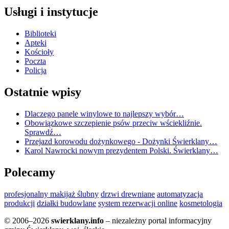
Usługi i instytucje
Biblioteki
Apteki
Kościoły
Poczta
Policja
Ostatnie wpisy
Dlaczego panele winylowe to najlepszy wybór…
Obowiązkowe szczepienie psów przeciw wściekliźnie.
Sprawdź…
Przejazd korowodu dożynkowego - Dożynki Świerklany…
Karol Nawrocki nowym prezydentem Polski. Świerklany…
Polecamy
profesjonalny makijaż ślubny
drzwi drewniane
automatyzacja
produkcji
działki budowlane
system rezerwacji online
kosmetologia
© 2006–2026
swierklany.info
– niezależny portal informacyjny