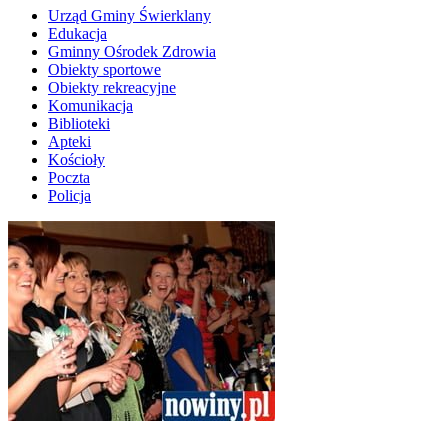
Urząd Gminy Świerklany
Edukacja
Gminny Ośrodek Zdrowia
Obiekty sportowe
Obiekty rekreacyjne
Komunikacja
Biblioteki
Apteki
Kościoły
Poczta
Policja