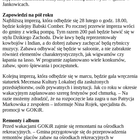
Jankowicach.
Zapowiedzi na pół roku
Najbliższą imprezą, która odbędzie się 28 lutego o godz. 18.00,
będzie kolejny Babski Comber. Po rocznej przerwie impreza wróci
do gminy z wielką pompą. Tym razem 200 pań będzie bawić się w
stylu Dzikiego Zachodu. Dwie ławy będą reprezentowały
kowbojów i Indian, a do dobrej zabawy zachęcać będą rybniccy
muzycy. Zabawa odbywać się będzie w saloonie, a nie zabraknie
również elementów charakterystycznych, jak wigwamów czy
łapania na lasso. W programie zaplanowano wiele konkursów,
zabaw, sporo śpiewania i poczęstunek.
Kolejną imprezą, która odbędzie się w marcu, będzie gala wręczenia
statuetek Mecenasa Kultury Lokalnej dla zasłużonych
przedsiębiorstw, osób prywatnych i instytucji. Jak co roku w okresie
wakacyjnym zaplanowano szereg festynów pod chmurką. – Na
razie możemy zdradzić, że na rozpoczęcie lata zagra u nas Patrycja
Markowska z zespołem – informuje Nina Rojek, specjalista ds.
promocji w GOKiR.
Remonty i album
Przed wakacjami GOKiR zajmie się remontami na ośrodkach
rekreacyjnych. – Gmina przygotowuje się do przeprowadzenia
remontów placów zabaw na ośrodkach rekreacyjnych w