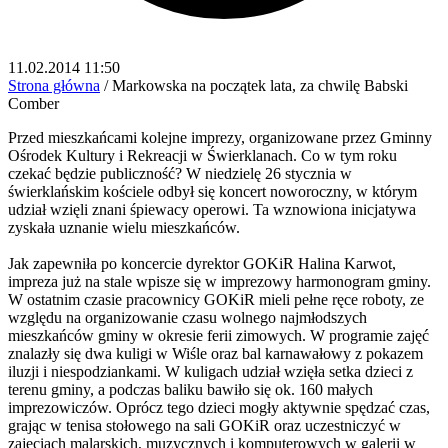
11.02.2014 11:50
Strona główna
/
Markowska na początek lata, za chwilę Babski
Comber
Przed mieszkańcami kolejne imprezy, organizowane przez Gminny
Ośrodek Kultury i Rekreacji w Świerklanach. Co w tym roku
czekać będzie publiczność? W niedzielę 26 stycznia w
świerklańskim kościele odbył się koncert noworoczny, w którym
udział wzięli znani śpiewacy operowi. Ta wznowiona inicjatywa
zyskała uznanie wielu mieszkańców.
Jak zapewniła po koncercie dyrektor GOKiR Halina Karwot,
impreza już na stale wpisze się w imprezowy harmonogram gminy.
W ostatnim czasie pracownicy GOKiR mieli pełne ręce roboty, ze
względu na organizowanie czasu wolnego najmłodszych
mieszkańców gminy w okresie ferii zimowych. W programie zajęć
znalazły się dwa kuligi w Wiśle oraz bal karnawałowy z pokazem
iluzji i niespodziankami. W kuligach udział wzięła setka dzieci z
terenu gminy, a podczas baliku bawiło się ok. 160 małych
imprezowiczów. Oprócz tego dzieci mogły aktywnie spędzać czas,
grając w tenisa stołowego na sali GOKiR oraz uczestniczyć w
zajęciach malarskich, muzycznych i komputerowych w galerii w