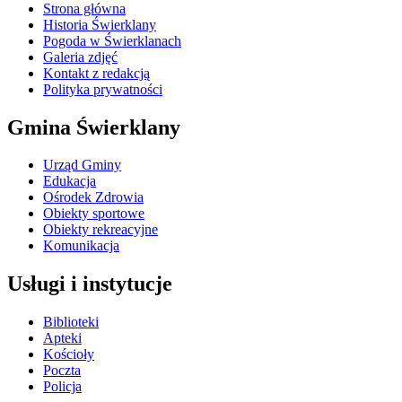
Strona główna
Historia Świerklany
Pogoda w Świerklanach
Galeria zdjęć
Kontakt z redakcją
Polityka prywatności
Gmina Świerklany
Urząd Gminy
Edukacja
Ośrodek Zdrowia
Obiekty sportowe
Obiekty rekreacyjne
Komunikacja
Usługi i instytucje
Biblioteki
Apteki
Kościoły
Poczta
Policja