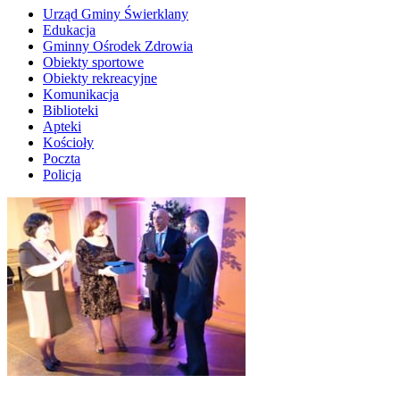
Urząd Gminy Świerklany
Edukacja
Gminny Ośrodek Zdrowia
Obiekty sportowe
Obiekty rekreacyjne
Komunikacja
Biblioteki
Apteki
Kościoły
Poczta
Policja