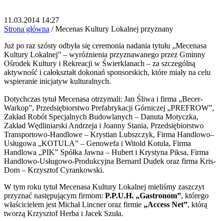
11.03.2014 14:27
Strona główna
/
Mecenas Kultury Lokalnej przyznany
Już po raz szósty odbyła się ceremonia nadania tytułu „Mecenasa
Kultury Lokalnej” – wyróżnienia przyznawanego przez Gminny
Ośrodek Kultury i Rekreacji w Świerklanach – za szczególną
aktywność i całokształt dokonań sponsorskich, które miały na celu
wspieranie inicjatyw kulturalnych.
Dotychczas tytuł Mecenasa otrzymali: Jan Śliwa i firma „Becer-
Warkop”, Przedsiębiorstwo Prefabrykacji Górniczej „PREFROW”,
Zakład Robót Specjalnych Budowlanych – Danuta Motyczka,
Zakład Wędliniarski Andrzeja i Joanny Stania, Przedsiębiorstwo
Transportowo-Handlowe – Krystian Lubszczyk, Firma Handlowo–
Usługowa „KOTULA” – Genowefa i Witold Kotula, Firma
Handlowa „PIK” Spółka Jawna – Hubert i Krystyna Piksa, Firma
Handlowo-Usługowo-Produkcyjna Bernard Dudek oraz firma Kris-
Dom – Krzysztof Cyrankowski.
W tym roku tytuł Mecenasa Kultury Lokalnej mieliśmy zaszczyt
przyznać następującym firmom:
P.P.U.H. „Gastronom”
, którego
właścicielem jest Michał Lincner oraz firmie
„Access Net”
, którą
tworzą Krzysztof Herba i Jacek Szuła.