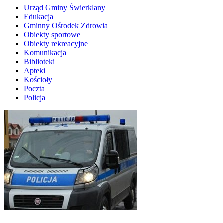
Urząd Gminy Świerklany
Edukacja
Gminny Ośrodek Zdrowia
Obiekty sportowe
Obiekty rekreacyjne
Komunikacja
Biblioteki
Apteki
Kościoły
Poczta
Policja