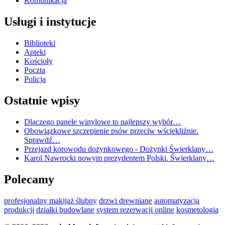
Komunikacja
Usługi i instytucje
Biblioteki
Apteki
Kościoły
Poczta
Policja
Ostatnie wpisy
Dlaczego panele winylowe to najlepszy wybór…
Obowiązkowe szczepienie psów przeciw wściekliźnie.
Sprawdź…
Przejazd korowodu dożynkowego - Dożynki Świerklany…
Karol Nawrocki nowym prezydentem Polski. Świerklany…
Polecamy
profesjonalny makijaż ślubny
drzwi drewniane
automatyzacja
produkcji
działki budowlane
system rezerwacji online
kosmetologia