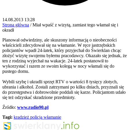
14.08.2013 13:28
Strona główna
/
Miał wpaść z wizytą, zamiast tego włamał się i
okradł
Planował odwiedziny, ale skuszony informacją o nieobecności
właścicieli zdecydował się na włamanie. W ręce jastrzębskich
policjantów wpadł 24-latek, który przyjechał do Świerklan chcąc
złożyć wizytę swojemu byłemu pracodawcy. Okazało się jednak, że
ten z rodziną wyjechał na wakacje. 24-latek postanowił to
wykorzystać i razem ze swoim kolegą w nocy włamali się do
pustego domu.
Wybili szybę i ukradli sprzęt RTV o wartości 8 tysięcy złotych,
ubrania i alkohol. Zostali zatrzymani po kilku dniach, przyznali się
do przestępstwa i dobrowolnie poddali się karze. Policjantom udało
się też odzyskać skradzione przedmioty.
Źródło:
www.radio90.pl
Tagi:
kradzież
policja
włamanie