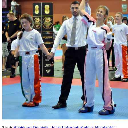
Tagi:
Benidorm
Dominika Filec
Łukaszek Kubiak
Nikola Wita