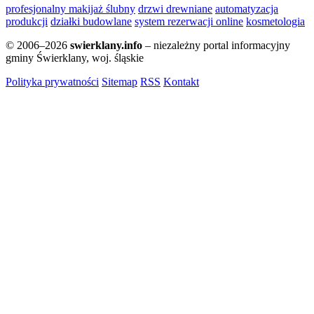
profesjonalny makijaż ślubny
drzwi drewniane
automatyzacja
produkcji
działki budowlane
system rezerwacji online
kosmetologia
© 2006–2026
swierklany.info
– niezależny portal informacyjny
gminy Świerklany, woj. śląskie
Polityka prywatności
Sitemap
RSS
Kontakt