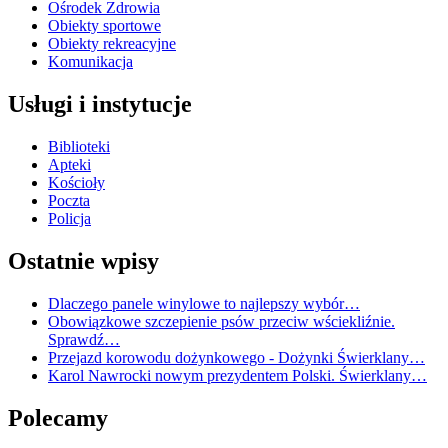
Ośrodek Zdrowia
Obiekty sportowe
Obiekty rekreacyjne
Komunikacja
Usługi i instytucje
Biblioteki
Apteki
Kościoły
Poczta
Policja
Ostatnie wpisy
Dlaczego panele winylowe to najlepszy wybór…
Obowiązkowe szczepienie psów przeciw wściekliźnie.
Sprawdź…
Przejazd korowodu dożynkowego - Dożynki Świerklany…
Karol Nawrocki nowym prezydentem Polski. Świerklany…
Polecamy