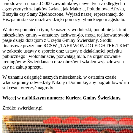
narodowych i ponad 5000 zawodników, nawet tych z odległych i
egzotycznych zakątków świata, jak Malezja, Południowa Afryka,
Brazylia czy Stany Zjednoczone. Wyjazd naszej reprezentacji do
Hiszpanii stał się możliwy dzięki pomocy rybnickiego magistratu.
Warto wspomnieć o tym, że nasze zawodniczki, podobnie jak inni
mieszkańcy gminy – amatorzy taekwon-do, mogą realizować swoje
pasje dzięki dotacjom z Urzędu Gminy Świerklany. Środki
finansowe przyznane RCSW „TAEKWON-DO FIGHTER-TKM”
w zakresie ustawy o sporcie oraz ustawy o działalności pożytku
publicznego i wolontariacie, pozwalają m.in. na organizowanie
treningów w Świerklanach oraz obozów i szkoleń wyjazdowych
czy na zakup sprzętu.
W uznaniu osiągnięć naszych mieszkanek, w ostatnim czasie
władze gminy odwiedziły Nikolę i Dominikę, aby pogratulować im
sukcesu i wręczyć nagrody.
Więcej w najbliższym numerze Kuriera Gminy Świerklany.
Źródło: swierklany.pl