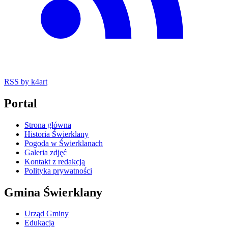
RSS
by k4art
Portal
Strona główna
Historia Świerklany
Pogoda w Świerklanach
Galeria zdjęć
Kontakt z redakcją
Polityka prywatności
Gmina Świerklany
Urząd Gminy
Edukacja