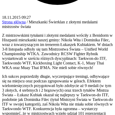
18.11.2015 09:27
Strona główna
/
Mieszkanki Świerklan z złotymi medalami
mistrzostw świata
Z mistrzowskimi tytułami i złotymi medalami wróciły z Benidorm w
Hiszpanii mieszkanki naszej gminy: Nikola Wita i Dominika Filec,
wraz z towarzyszącym im trenerem Łukaszek Kubiakiem. W dniach
3-8 listopada odbyły się tam Mistrzostwa Świata – Unified World
Championship WTKA. Zawodnicy RCSW Fighter Rybnik
wystartowali w sześciu różnych dyscyplinach: Taekwon-do ITF,
Taekwondo WTF, Kickboxing Light Contact, K-1, Muay Thai
WKA oraz Muay Thai IFMA. Nie mieli sobie równych!
Ich sukces poprzedziły długie, wyczerpujące treningi, odbywające
się na miejscu oraz podczas zgrupowania w górach. Efektem
wielomiesięcznych przygotowań było zdobycie aż 9 medali (w tym
3 złotych, 4 srebrnych i 2 brązowych) oraz trzech tytułów Mistrza
Świata – Łukasz Kubiak okazał się najlepszy w Taekwon-do ITF,
podobnie jak Dominika Filec (tytuł Mistrzyni Świata w Taekwon-do
ITF w swojej kategorii), zaś Nikola Wita nie miała sobie równych w
Taekwondo WTF. Konkurencja była ogromna – wystarczy
wspomnieć, że w mistrzostwach wzięło udział 101 reprezentacji