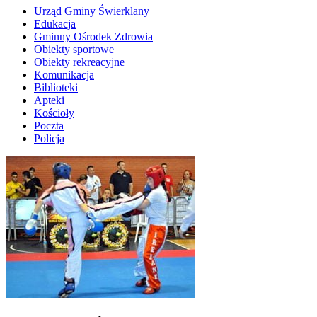
Urząd Gminy Świerklany
Edukacja
Gminny Ośrodek Zdrowia
Obiekty sportowe
Obiekty rekreacyjne
Komunikacja
Biblioteki
Apteki
Kościoły
Poczta
Policja