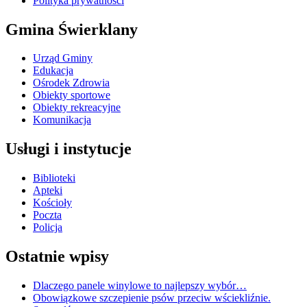
Polityka prywatności
Gmina Świerklany
Urząd Gminy
Edukacja
Ośrodek Zdrowia
Obiekty sportowe
Obiekty rekreacyjne
Komunikacja
Usługi i instytucje
Biblioteki
Apteki
Kościoły
Poczta
Policja
Ostatnie wpisy
Dlaczego panele winylowe to najlepszy wybór…
Obowiązkowe szczepienie psów przeciw wściekliźnie.