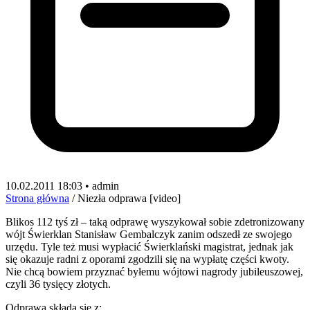
10.02.2011 18:03 • admin
Strona główna
/
Niezła odprawa [video]
Blikos 112 tyś zł – taką odprawę wyszykował sobie zdetronizowany
wójt Świerklan Stanisław Gembalczyk zanim odszedł ze swojego
urzędu. Tyle też musi wypłacić Świerklański magistrat, jednak jak
się okazuje radni z oporami zgodzili się na wypłatę części kwoty.
Nie chcą bowiem przyznać byłemu wójtowi nagrody jubileuszowej,
czyli 36 tysięcy złotych.
Odprawa składa się z: