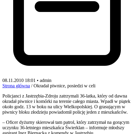
08.11.2010 18:01 • admin
Strona główna
/
Okradał piwnice, posiedzi w celi
Policjanci z Jastrzębia-Zdroju zatrzymali 36-latka, który od dawna
okradał piwnice i komórki na terenie całego miasta. Wpadł w piątek
około godz. 13 w boku na ulicy Wielkopolskiej. O grasującym w
piwnicy bloku złodzieju powiadomił policję jeden z mieszkańców.
– Oficer dyżurny skierował tam patrol, który zatrzymał na gorącym
uczynku 36-letniego mieszkańca Świerklan – informuje młodszy
aspirant Inez Biernacka z komendy w Jastrzębiu.