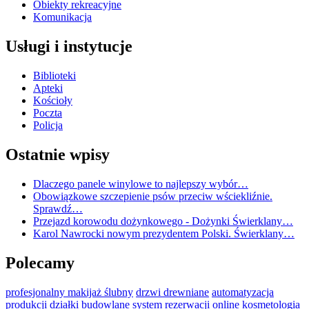
Obiekty rekreacyjne
Komunikacja
Usługi i instytucje
Biblioteki
Apteki
Kościoły
Poczta
Policja
Ostatnie wpisy
Dlaczego panele winylowe to najlepszy wybór…
Obowiązkowe szczepienie psów przeciw wściekliźnie.
Sprawdź…
Przejazd korowodu dożynkowego - Dożynki Świerklany…
Karol Nawrocki nowym prezydentem Polski. Świerklany…
Polecamy
profesjonalny makijaż ślubny
drzwi drewniane
automatyzacja
produkcji
działki budowlane
system rezerwacji online
kosmetologia