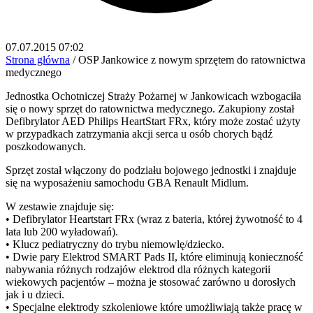
07.07.2015 07:02
Strona główna
/
OSP Jankowice z nowym sprzętem do ratownictwa
medycznego
Jednostka Ochotniczej Straży Pożarnej w Jankowicach wzbogaciła
się o nowy sprzęt do ratownictwa medycznego. Zakupiony został
Defibrylator AED Philips HeartStart FRx, który może zostać użyty
w przypadkach zatrzymania akcji serca u osób chorych bądź
poszkodowanych.
Sprzęt został włączony do podziału bojowego jednostki i znajduje
się na wyposażeniu samochodu GBA Renault Midlum.
W zestawie znajduje się:
• Defibrylator Heartstart FRx (wraz z bateria, której żywotność to 4
lata lub 200 wyładowań).
• Klucz pediatryczny do trybu niemowlę/dziecko.
• Dwie pary Elektrod SMART Pads II, które eliminują konieczność
nabywania różnych rodzajów elektrod dla różnych kategorii
wiekowych pacjentów – można je stosować zarówno u dorosłych
jak i u dzieci.
• Specjalne elektrody szkoleniowe które umożliwiają także pracę w