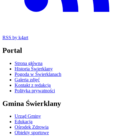
RSS
by k4art
Portal
Strona główna
Historia Świerklany
Pogoda w Świerklanach
Galeria zdjęć
Kontakt z redakcją
Polityka prywatności
Gmina Świerklany
Urząd Gminy
Edukacja
Ośrodek Zdrowia
Obiekty sportowe