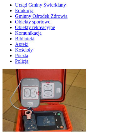
Urząd Gminy Świerklany
Edukacja
Gminny Ośrodek Zdrowia
Obiekty sportowe
Obiekty rekreacyjne
Komunikacja
Biblioteki
Apteki
Kościoły
Poczta
Policja