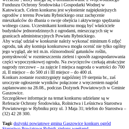
Funduszu Ochrony Środowiska i Gospodarki Wodnej w
Katowicach. Celem konkursu jest wyłonienie najpiękniejszych
ogrodów z terenu Powiatu Rybnickiego oraz zachęcenie
mieszkańców do dbania o swoje obejścia i aktywnego spędzania
wolnego czasu. Uczestnikami konkursu mogą być właściciele
budynków jednorodzinnych z ogrodami, mieszczących się w
granicach administracyjnych Powiatu Rybnickiego.
Aby wziąć udział w konkursie należy wykonać minimum 6 zdjęć
ogrodu, tak aby komisja konkursowa mogła ocenić nie tylko ogólny
jego wygląd, ale też m.in. różnorodność gatunków roślin,
pomysłowość w rozmieszczeniu zieleni i sposób zagospodarowania
części wypoczynkowej ogrodu. Na zwycięzców czekają atrakcyjne
nagrody rzeczowe – za zajęcie I miejsca nagroda o wartości do 700
zł, II miejsce – do 500 zł i III miejsce – do 400 zł.
Konkurs zostanie rozstrzygnięty najpóźniej 19 sierpnia br., zaś
uroczyste ogłoszenie wyników połączone z wręczeniem nagród
zaplanowano na 28.08., podczas Dożynek Powiatowych w Gminie
Gaszowice.
Szczegółowe informacje na temat konkursu udzielane są w
Referacie Ochrony Środowiska, Rolnictwa i Leśnictwa Starostwa
Powiatowego w Rybniku przy ul. 3 Maja 31; telefon do Starostwa –
(32) 42 28 300.
Tagi:
dożynki powiatowe
gmina Gaszowice
konkurs
ogród
Starostwo Powiatowe Rybnik
zielony weekend