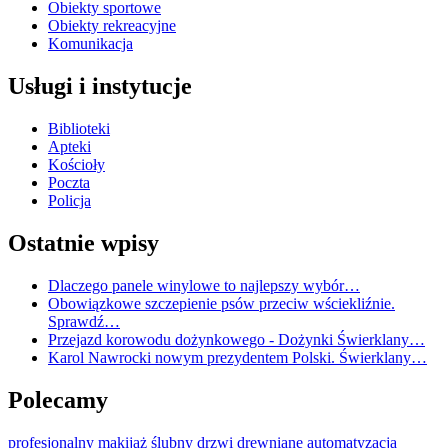
Obiekty sportowe
Obiekty rekreacyjne
Komunikacja
Usługi i instytucje
Biblioteki
Apteki
Kościoły
Poczta
Policja
Ostatnie wpisy
Dlaczego panele winylowe to najlepszy wybór…
Obowiązkowe szczepienie psów przeciw wściekliźnie.
Sprawdź…
Przejazd korowodu dożynkowego - Dożynki Świerklany…
Karol Nawrocki nowym prezydentem Polski. Świerklany…
Polecamy
profesjonalny makijaż ślubny
drzwi drewniane
automatyzacja