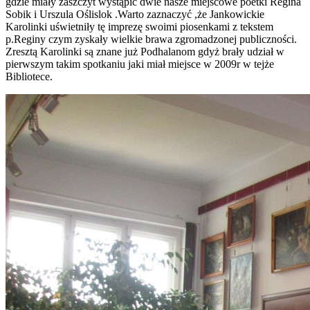
gdzie miały zaszczyt wystąpić dwie nasze miejscowe poetki Regina
Sobik i Urszula Oślislok .Warto zaznaczyć ,że Jankowickie
Karolinki uświetniły tę imprezę swoimi piosenkami z tekstem
p.Reginy czym zyskały wielkie brawa zgromadzonej publiczności.
Zresztą Karolinki są znane już Podhalanom gdyż brały udział w
pierwszym takim spotkaniu jaki miał miejsce w 2009r w tejże
Bibliotece.