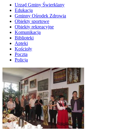
Urząd Gminy Świerklany
Edukacja
Gminny Ośrodek Zdrowia
Obiekty sportowe
Obiekty rekreacyjne
Komunikacja
Biblioteki
Apteki
Kościoły
Poczta
Policja