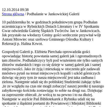
12.10.2014 09:38
Strona główna
/
Podhalanie w Jankowickiej Galerii
10 października br. w godzinach południowym grupa Podhalan
uczestnicząca w Rybnickich Dniach Literatury i w IV Spotkaniu
Gwar odwiedziła Galerię Śląskich Twórców Jan w Jankowicach.
Jak przystało na włodarzy Gminy gości serdecznie przywitał wójt
Antoni Mrowiec oraz szefowa Gminnego Ośrodka Kultury i
Rekreacji p. Halina Krwot.
Gospodyni Galerii p. Elżbieta Pierchała oprowadziła gości
opowiadając historię powstania samej galerii jak i zgromadzonych
tam zbiorów. Podhalańczycy byli pod wrażeniem nie tylko samych
zbiorów malarskich i tego co się dzieje w samej galerii jak i samej
miejscowości. Jako że żyją i mieszkają w otoczeniu gór zadawali
mnóstwo pytań na temat miejscowych kopalń i szkód górniczych
dziwiąc się przy tym że nasza miejscowość jest taka zadbana i
zielona. Następnie udali się do pobliskiej Studzienki żałując tylko
,że ze względu na czas nie mogli zobaczyć naszej perełki tj naszego
zabytkowego kościoła zostawiając to sobie na drugi raz. Dziękując
za zaproszenie obiecali ,że wrócą tu na pewno i to na dłużej.
Następnie w asyście Pań Bibliotekarek z Rybnika udali się na
spotkanie z śląskimi poetami do Powiatowej i Miejskiej Biblioteki