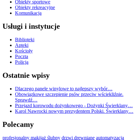
Obiekty sportowe
Obiekty rekreacyjne
Komunikacja
Usługi i instytucje
Biblioteki
Apteki
Kościoły
Poczta
Policja
Ostatnie wpisy
Dlaczego panele winylowe to najlepszy wybór…
Obowiązkowe szczepienie psów przeciw wściekliźnie.
Sprawdź…
Przejazd korowodu dożynkowego - Dożynki Świerklany…
Karol Nawrocki nowym prezydentem Polski. Świerklany…
Polecamy
profesjonalny makijaż ślubny
drzwi drewniane
automatyzacja