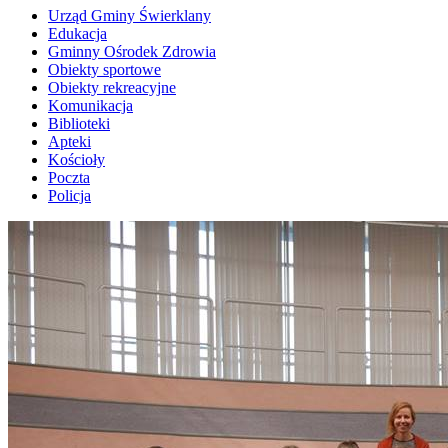
Urząd Gminy Świerklany
Edukacja
Gminny Ośrodek Zdrowia
Obiekty sportowe
Obiekty rekreacyjne
Komunikacja
Biblioteki
Apteki
Kościoły
Poczta
Policja