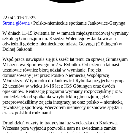
22.04.2016 12:25
Strona główna
/
Polsko-niemieckie spotkanie Jankowice-Getynga
W dniach 11-15 kwietnia br. w ramach międzynarodowej wymiany
szkolnej Gimnazjum im. Księdza Walentego w Jankowicach
odwiedzili goście z niemieckiego miasta Getynga (Göttingen) w
Dolnej Saksonii.
Współpraca nawiązała się już sześć lat temu za sprawą Gimnazjum
Mistrzostwa Sportowego nr 2 w Rybniku. Od czterech lat nasi
uczniowie również biorą udział w wymianie. Projekt
dofinansowany jest przez Polsko-Niemiecką Współpracę
Młodzieży. W tym roku do Jankowic i Rybnika przyjechała grupa
22 uczniów w wieku 14-16 lat z IGS Göttingen oraz dwóch
opiekunów. Realizację programu wymiany rozpoczęliśmy już w
poniedziałek od spotkania w rybnickim gimnazjum, gdzie
przeprowadziliśmy zajęcia integracyjne oraz polsko – niemiecką
rywalizację sportową. Wieczorem niemieccy uczniowie spędzili
czas z polskimi rodzinami.
Drugi dzień wizyty to tradycyjna już wycieczka do Krakowa.
Wczesna pora wyjazdu pozwoliła nam na zwiedzanie zamku,