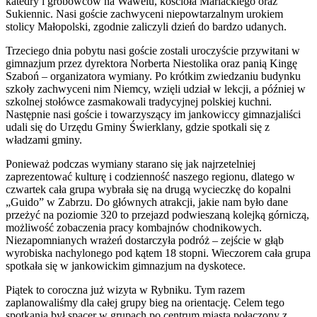
katedry i grobowców na Wawelu, kościoła Mariackiego oraz
Sukiennic. Nasi goście zachwyceni niepowtarzalnym urokiem
stolicy Małopolski, zgodnie zaliczyli dzień do bardzo udanych.
Trzeciego dnia pobytu nasi goście zostali uroczyście przywitani w
gimnazjum przez dyrektora Norberta Niestolika oraz panią Kingę
Szaboń – organizatora wymiany. Po krótkim zwiedzaniu budynku
szkoły zachwyceni nim Niemcy, wzięli udział w lekcji, a później w
szkolnej stołówce zasmakowali tradycyjnej polskiej kuchni.
Następnie nasi goście i towarzyszący im jankowiccy gimnazjaliści
udali się do Urzędu Gminy Świerklany, gdzie spotkali się z
władzami gminy.
Ponieważ podczas wymiany starano się jak najrzetelniej
zaprezentować kulturę i codzienność naszego regionu, dlatego w
czwartek cała grupa wybrała się na drugą wycieczkę do kopalni
„Guido” w Zabrzu. Do głównych atrakcji, jakie nam było dane
przeżyć na poziomie 320 to przejazd podwieszaną kolejką górniczą,
możliwość zobaczenia pracy kombajnów chodnikowych.
Niezapomnianych wrażeń dostarczyła podróż – zejście w głąb
wyrobiska nachylonego pod kątem 18 stopni. Wieczorem cała grupa
spotkała się w jankowickim gimnazjum na dyskotece.
Piątek to coroczna już wizyta w Rybniku. Tym razem
zaplanowaliśmy dla całej grupy bieg na orientację. Celem tego
spotkania był spacer w grupach po centrum miasta połączony z