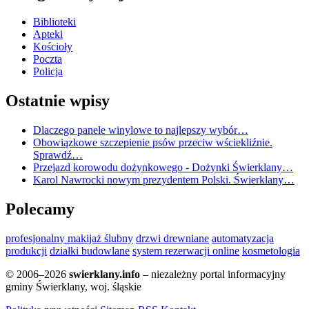
Biblioteki
Apteki
Kościoły
Poczta
Policja
Ostatnie wpisy
Dlaczego panele winylowe to najlepszy wybór…
Obowiązkowe szczepienie psów przeciw wściekliźnie.
Sprawdź…
Przejazd korowodu dożynkowego - Dożynki Świerklany…
Karol Nawrocki nowym prezydentem Polski. Świerklany…
Polecamy
profesjonalny makijaż ślubny
drzwi drewniane
automatyzacja
produkcji
działki budowlane
system rezerwacji online
kosmetologia
© 2006–2026
swierklany.info
– niezależny portal informacyjny
gminy Świerklany, woj. śląskie