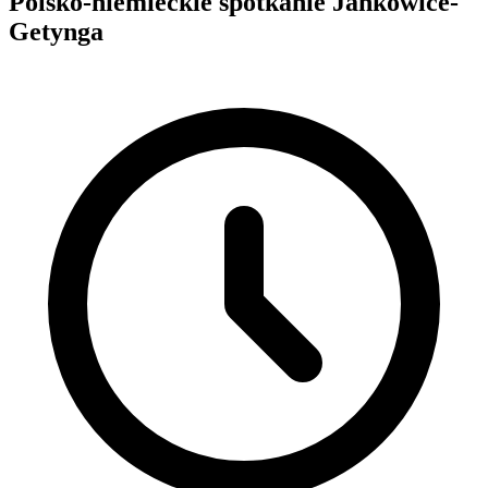
Polsko-niemieckie spotkanie Jankowice-
Getynga