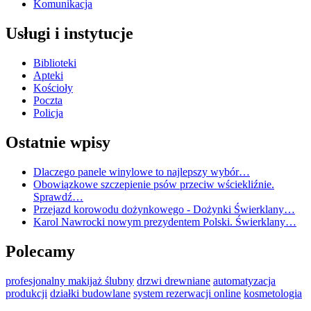
Komunikacja
Usługi i instytucje
Biblioteki
Apteki
Kościoły
Poczta
Policja
Ostatnie wpisy
Dlaczego panele winylowe to najlepszy wybór…
Obowiązkowe szczepienie psów przeciw wściekliźnie.
Sprawdź…
Przejazd korowodu dożynkowego - Dożynki Świerklany…
Karol Nawrocki nowym prezydentem Polski. Świerklany…
Polecamy
profesjonalny makijaż ślubny
drzwi drewniane
automatyzacja
produkcji
działki budowlane
system rezerwacji online
kosmetologia