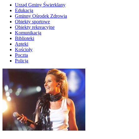
Urząd Gminy Świerklany
Edukacja
Gminny Ośrodek Zdrowia
Obiekty sportowe
Obiekty rekreacyjne
Komunikacja
Biblioteki
Apteki
Kościoły
Poczta
Policja