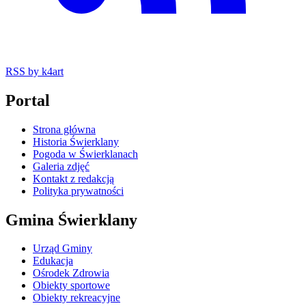
RSS
by k4art
Portal
Strona główna
Historia Świerklany
Pogoda w Świerklanach
Galeria zdjęć
Kontakt z redakcją
Polityka prywatności
Gmina Świerklany
Urząd Gminy
Edukacja
Ośrodek Zdrowia
Obiekty sportowe
Obiekty rekreacyjne