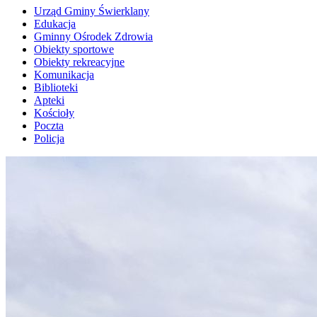
Urząd Gminy Świerklany
Edukacja
Gminny Ośrodek Zdrowia
Obiekty sportowe
Obiekty rekreacyjne
Komunikacja
Biblioteki
Apteki
Kościoły
Poczta
Policja