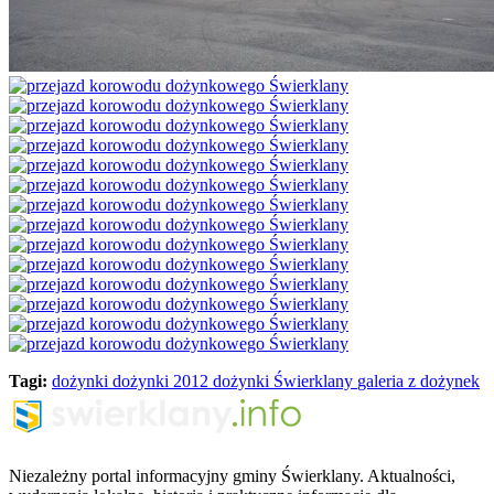
Tagi:
dożynki
dożynki 2012
dożynki Świerklany
galeria z dożynek
Niezależny portal informacyjny gminy Świerklany. Aktualności,