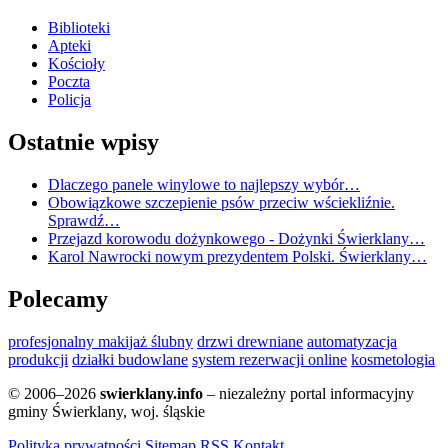
Biblioteki
Apteki
Kościoły
Poczta
Policja
Ostatnie wpisy
Dlaczego panele winylowe to najlepszy wybór…
Obowiązkowe szczepienie psów przeciw wściekliźnie.
Sprawdź…
Przejazd korowodu dożynkowego - Dożynki Świerklany…
Karol Nawrocki nowym prezydentem Polski. Świerklany…
Polecamy
profesjonalny makijaż ślubny
drzwi drewniane
automatyzacja
produkcji
działki budowlane
system rezerwacji online
kosmetologia
© 2006–2026
swierklany.info
– niezależny portal informacyjny
gminy Świerklany, woj. śląskie
Polityka prywatności
Sitemap
RSS
Kontakt