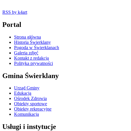
RSS
by k4art
Portal
Strona główna
Historia Świerklany
Pogoda w Świerklanach
Galeria zdjęć
Kontakt z redakcją
Polityka prywatności
Gmina Świerklany
Urząd Gminy
Edukacja
Ośrodek Zdrowia
Obiekty sportowe
Obiekty rekreacyjne
Komunikacja
Usługi i instytucje