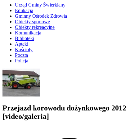
Urząd Gminy Świerklany
Edukacja
Gminny Ośrodek Zdrowia
Obiekty sportowe
Obiekty rekreacyjne
Komunikacja
Biblioteki
Apteki
Kościoły
Poczta
Policja
Przejazd korowodu dożynkowego 2012
[video/galeria]