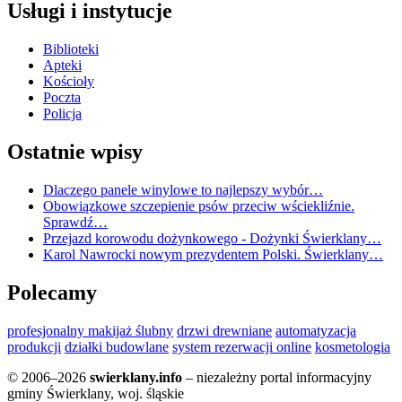
Usługi i instytucje
Biblioteki
Apteki
Kościoły
Poczta
Policja
Ostatnie wpisy
Dlaczego panele winylowe to najlepszy wybór…
Obowiązkowe szczepienie psów przeciw wściekliźnie.
Sprawdź…
Przejazd korowodu dożynkowego - Dożynki Świerklany…
Karol Nawrocki nowym prezydentem Polski. Świerklany…
Polecamy
profesjonalny makijaż ślubny
drzwi drewniane
automatyzacja
produkcji
działki budowlane
system rezerwacji online
kosmetologia
© 2006–2026
swierklany.info
– niezależny portal informacyjny
gminy Świerklany, woj. śląskie