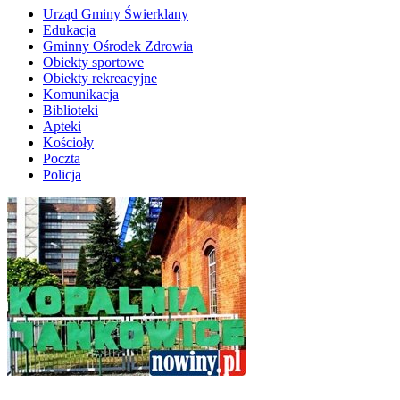
Urząd Gminy Świerklany
Edukacja
Gminny Ośrodek Zdrowia
Obiekty sportowe
Obiekty rekreacyjne
Komunikacja
Biblioteki
Apteki
Kościoły
Poczta
Policja