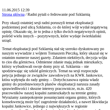
11.06.2015 12:39
Strona główna
/
Radni pytali o fedrowanie pod Szklarnią
Przy okazji ostatniej sesji radni poruszyli temat eksploatacji
podziemnej pod ulicą Szklarnia, co do której wójt wydał negatywną
opinię. Okazało się, że to jedna z tylko dwóch negatywnych opinii,
pośród wielu innych – pozytywnych, które wydaje świerklański
urząd.
Temat eksploatacji pod Szklarnią stał się szeroko dyskutowany po
naszym wywiadzie z wójtem Tomaszem Pieczką, który ukazał się w
ostatnim numerze naszej gazety. Zdaniem niektórych, decyzja wójta
to cios dla górnictwa. Odmienne zdanie mają jednak mieszkańcy,
którzy wybudowali swoje domy przy ul. Szklarnia – nie
spodziewając się szkód górniczych. Temat na sesji rozpoczęła
petycja jednego ze związków zawodowych na KWK Jankowice,
która wpłynęła do rady gminy. – Dotychczasowa opinia władz
gminy do przedstawionych planów eksploatacji narusza zasady
sprawiedliwości i słuszne interesy pracownicze, m.in. 420
pracowników naszej kopalni zamieszkałych na terenie gminy.
Wyrażamy zaniepokojenie posunięciami organu gminy, których
konsekwencją może być zagrożenie działalności, a nawet likwidacja
kopalni Jankowice, jednego z największych w regionie