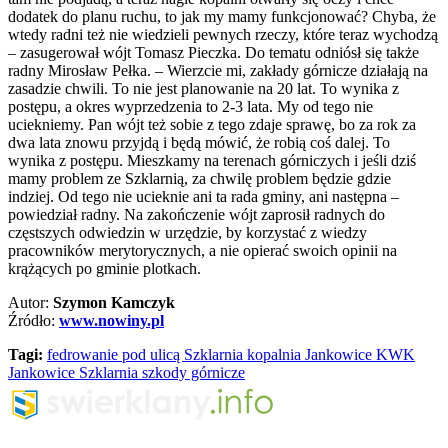
dodatek do planu ruchu, to jak my mamy funkcjonować? Chyba, że
wtedy radni też nie wiedzieli pewnych rzeczy, które teraz wychodzą
– zasugerował wójt Tomasz Pieczka. Do tematu odniósł się także
radny Mirosław Pełka. – Wierzcie mi, zakłady górnicze działają na
zasadzie chwili. To nie jest planowanie na 20 lat. To wynika z
postępu, a okres wyprzedzenia to 2-3 lata. My od tego nie
uciekniemy. Pan wójt też sobie z tego zdaje sprawę, bo za rok za
dwa lata znowu przyjdą i będą mówić, że robią coś dalej. To
wynika z postępu. Mieszkamy na terenach górniczych i jeśli dziś
mamy problem ze Szklarnią, za chwilę problem będzie gdzie
indziej. Od tego nie ucieknie ani ta rada gminy, ani następna –
powiedział radny. Na zakończenie wójt zaprosił radnych do
częstszych odwiedzin w urzędzie, by korzystać z wiedzy
pracowników merytorycznych, a nie opierać swoich opinii na
krążących po gminie plotkach.
Autor:
Szymon Kamczyk
Źródło:
www.nowiny.pl
Tagi:
fedrowanie pod ulicą Szklarnia
kopalnia Jankowice
KWK
Jankowice
Szklarnia
szkody górnicze