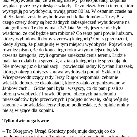
taki wpływ. Jest tak, że według ustawy, po eksploatacji kopalnia
wypłaca przez trzy miesiące szkody. Te zniekształcenia terenu, które
występują po wydobyciu, trwają przez 80 lat. W ostatnim czasie na
ul. Szklarnia zostało wybudowanych kilka domów – 7 czy 8, z
czego cztery domy są bez żadnych zabezpieczeń wybudowane na
kategorii zero. Te domy maja 2-3 lata. Wtedy jeszcze nie było
wiadomo, że coś będzie tam robione? Co teraz pani powie ludziom,
którzy wybudowali domy z zerową kategorią? Oni są przerażeni,
kiedy słyszą, że planuje się w tym miejscu wydobycie. Pojawiło się
również pismo, że do końca tego roku w tym miejscu będzie
czwarta kategoria, czyli ogromne zniekształcenia terenu. Ludzie
mają tam działki na sprzedaż, a z taką kategorią nie sprzedają nic.
Nie mówiąc już o kanalizacji – powiedział radny Krystian Juraszek,
którego okręgu dotyczy sprawa wydobycia pod ul. Szklarnia.
Wiceprzewodniczący rady Jerzy Rugor wspomniał zebranie
wiejskie dotyczące eksploatacji, które zostało zorganizowane w
Jankowicach. – Gdzie pani była i wszyscy, co do pani pisali za
obroną wydobycia? Prawie 90 proc. obecnych na zebraniu
mieszkańców było przeciwnych i podjęto uchwałę, którą wójt się
sugeruje – powiedział Jerzy Rugor, podkreślając, że opinie gminy
nie są wiążące dla kopalni.
Tylko dwie negatywne
– To Okręgowy Urząd Górniczy podejmuje decyzję co do
wydobycia, czy też nie. Tu nie ma co siać demagogii, że kopalnia