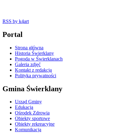
RSS
by k4art
Portal
Strona główna
Historia Świerklany
Pogoda w Świerklanach
Galeria zdjęć
Kontakt z redakcją
Polityka prywatności
Gmina Świerklany
Urząd Gminy
Edukacja
Ośrodek Zdrowia
Obiekty sportowe
Obiekty rekreacyjne
Komunikacja