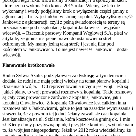
początku tego roku. Mówiliśmy o kanalizacji i współczynnikach,
które trzeba wykonać do końca 2015 roku. Wiemy, że ich nie
wykonamy i wtedy podjęliśmy krok o wyłączeniu części gminy z
aglomeracji. To też jest ukłon w stronę kopalni. Wyłączyliśmy część
Jankowic z aglomeracji, czyli z pełną świadomością te tereny są
przeznaczone pod eksploatację kopalni Jankowice – wyjaśnił
wicewójt. – Rzecznik prasowy Kompanii Węglowej S.A. pisał w
artykule, że gmina ma pełne prawo do ustanowienia stref
ochronnych. My mamy jedną taką strefę i jest nią filar pod
kościołem w Jankowicach. To nie jest nawet ¼ Jankowic – dodał
wicewójt.
Planowanie krótkotrwałe
Radna Sylwia Szulik podziękowała za dyskusję w tym temacie i
dodała, że radni nie mają pełnej wiedzy na temat planów kopalni i
działaniach wójta. – Od reprezentowania urzędu jest wójt. Jeśli są
jakieś plany, to wójt prowadzi rozmowy z kopalnią. Takie rozmowy
są cały czas prowadzone zarówno z kopalnią Jankowice, jak i
kopalnią Chwałowice. Z kopalnią Chwałowice jest całkiem inna
rozmowa niż z Jankowicami, gdzie to jest na zasadzie wymuszania i
straszenia, że z powodu tej jednej ściany zawali się cała kopalnia.
Jest kanalizacja na ul. Szklarnia, która kosztowała gminę ok. 1 mln
zł. Kiedy damy pozytywną opinię i przyjdzie kontrola, wytknie nam
to, że wójt jest niegospodarny. Jeżeli w 2012 roku wiedzieliśmy, że
tam nie podjadą, a teraz nagle kopalni otwarły się oczy i chce