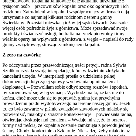
pracodawców. Kopalnia Jankowice daje aktualnie utrzymanie 5
tysiącom osób – pracowników kopalni oraz okołogórniczych i ich
rodzinom. Zatrudnieni w kopalni i współpracujący w firmach dają
utrzymanie co najmniej kilkuset rodzinom z terenu gminy
Świerklany. Pozostali mieszkają też w jej sąsiedztwach. Znacznie
więcej osób pośrednio żyje z górnictwa. Może sprzedawać swoje
produkty i świadczyć usługi, bo trafia na rynek pierwotny firmy
właśnie oparty na wpływach z górnictwa, z węgla – napisali do rady
gminy związkowcy, strasząc zamknięciem kopalni.
Z zero na czwórkę
Po odczytaniu przez przewodniczącą treści petycji, radna Sylwia
Szulik odczytała swoją interpelację, którą w kwietniu złożyła do
kancelarii urzędu. W interpelacji prosiła o udzielenie pełnej
dokumentacji dotyczącej sprawy wydawania opinii na temat
eksploatacji. – Pozwoliłam sobie odbyć szereg rozmów i spotkań,
by zorientować się w tej sytuacji. Wychodzi na to, że tak nie do
końca, choć może uda się to poprawić, gmina jest przychylna
prowadzeniu prądu wydobywczego na terenie naszej gminy. Jeżeli
to, co było zawarte w piśmie związków zawodowych miałoby się
potwierdzić, miałoby o straszne konsekwencje – powiedziała radna,
otwierając dyskusję nad tematem. – Wydaje mi się, że to przerost
formy nad treścią, że kopalnia zostanie zamknięta z powodu jednej
ściany. Chodzi konkretnie o Szklarnię. Nie sądzę, żeby miało to aż