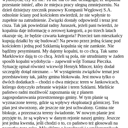
przestanie istnieć, albo że miejsca pracy ulegną zmniejszeniu. Na
dzień dzisiejszy rzecznik prasowy Kompanii Węglowej S.A.
odnośnie ściany pod kościołem stwierdził, że nie wpłynie to
zupełnie na zatrudnienie. Związki dostały odpowiedź i teraz jest
cisza. Tak jak powiedział radny Juraszek, jeżeli pani twierdzi, że
kopalnia daje informację o zerowej kategorii, a po trzech latach
okazuje się, że będzie czwarta kategoria? Przecież tam mieszkańcy
kupują działki by się budować! Na pewno przez jedną ścianę pod
kościołem i jedną pod Szklarnią kopalnia się nie zamknie. Nie
bądźmy pesymistami. My dajemy kopalni, to co chcą. Tak samo
Marklowice dają to co chcą. Jeżeli są pola, nie utrudniamy w żaden
sposób kopalni wydobycia – zapewnił wójt Tomasz Pieczka.
Sytuację opisał również wicewójt Henryk Mincer, który dodał
szczegóły dotąd nieznane. – W wystąpieniu związków temat jest
przedstawiony tak, jakby gmina blokowała. Jest mowa tylko o
dwóch dodatkach – chodzi o dwa miejsca: teren w Jankowicach,
którego dotyczyło zebranie wiejskie i teren Szklarni. Mieliście
państwo radni możliwość zapoznania się z planem
zagospodarowania przestrzennego gminy. W tym planie są
wyznaczone tereny, gdzie są wpływy eksploatacji górniczej. Ten
plan jest stworzony, ale jeszcze nie jest uchwalony. Gmina nie
blokuje, a przeznacza tereny świadomie. W nowym planie jest
przyjęte to, że są wpływy w danym rejonie naszej gminy. Jeszcze
jest jedna kwestia, jeśli chodzi o to, co państwo też głosowali na