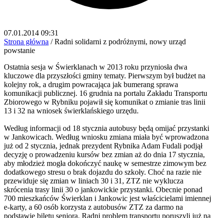
07.01.2014 09:31
Strona główna
/
Radni solidarni z podróżnymi, nowy urząd
powstanie
Ostatnia sesja w Świerklanach w 2013 roku przyniosła dwa
kluczowe dla przyszłości gminy tematy. Pierwszym był budżet na
kolejny rok, a drugim powracająca jak bumerang sprawa
komunikacji publicznej. 16 grudnia na portalu Zakładu Transportu
Zbiorowego w Rybniku pojawił się komunikat o zmianie tras linii
13 i 32 na wniosek świerklańskiego urzędu.
Według informacji od 18 stycznia autobusy będą omijać przystanki
w Jankowicach. Według wniosku zmiana miała być wprowadzona
już od 2 stycznia, jednak prezydent Rybnika Adam Fudali podjął
decyzję o prowadzeniu kursów bez zmian aż do dnia 17 stycznia,
aby młodzież mogła dokończyć naukę w semestrze zimowym bez
dodatkowego stresu o brak dojazdu do szkoły. Choć na razie nie
przewiduje się zmian w liniach 30 i 31, ZTZ nie wyklucza
skrócenia trasy linii 30 o jankowickie przystanki. Obecnie ponad
700 mieszkańców Świerklan i Jankowic jest właścicielami imiennej
e-karty, a 60 osób korzysta z autobusów ZTZ za darmo na
podstawie biletu seniora. Radni problem transportu poruszyli już na