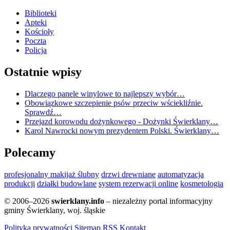
Biblioteki
Apteki
Kościoły
Poczta
Policja
Ostatnie wpisy
Dlaczego panele winylowe to najlepszy wybór…
Obowiązkowe szczepienie psów przeciw wściekliźnie.
Sprawdź…
Przejazd korowodu dożynkowego - Dożynki Świerklany…
Karol Nawrocki nowym prezydentem Polski. Świerklany…
Polecamy
profesjonalny makijaż ślubny
drzwi drewniane
automatyzacja
produkcji
działki budowlane
system rezerwacji online
kosmetologia
© 2006–2026
swierklany.info
– niezależny portal informacyjny
gminy Świerklany, woj. śląskie
Polityka prywatności
Sitemap
RSS
Kontakt