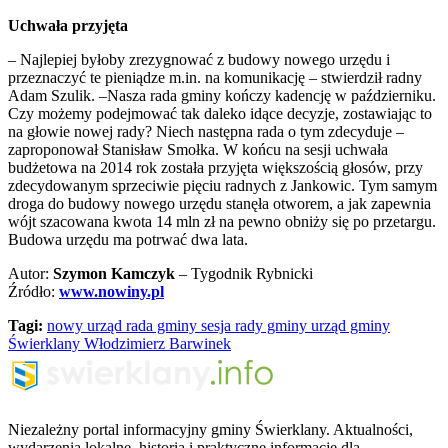
Uchwała przyjęta
– Najlepiej byłoby zrezygnować z budowy nowego urzędu i
przeznaczyć te pieniądze m.in. na komunikację – stwierdził radny
Adam Szulik. –Nasza rada gminy kończy kadencję w październiku.
Czy możemy podejmować tak daleko idące decyzje, zostawiając to
na głowie nowej rady? Niech następna rada o tym zdecyduje –
zaproponował Stanisław Smołka. W końcu na sesji uchwała
budżetowa na 2014 rok została przyjęta większością głosów, przy
zdecydowanym sprzeciwie pięciu radnych z Jankowic. Tym samym
droga do budowy nowego urzędu stanęła otworem, a jak zapewnia
wójt szacowana kwota 14 mln zł na pewno obniży się po przetargu.
Budowa urzędu ma potrwać dwa lata.
Autor:
Szymon Kamczyk
– Tygodnik Rybnicki
Źródło:
www.nowiny.pl
Tagi:
nowy urząd
rada gminy
sesja rady gminy
urząd gminy
Świerklany
Włodzimierz Barwinek
Niezależny portal informacyjny gminy Świerklany. Aktualności,
wydarzenia lokalne, historia i praktyczne informacje dla