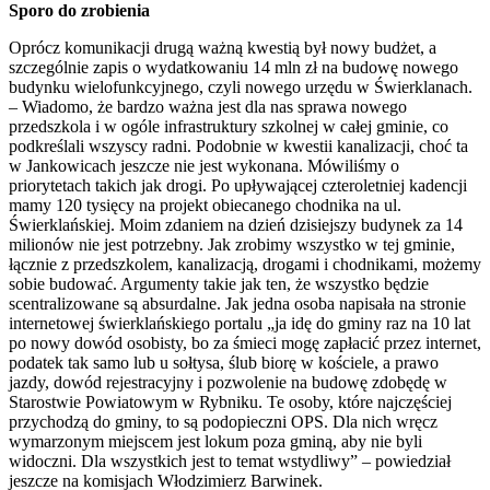
Sporo do zrobienia
Oprócz komunikacji drugą ważną kwestią był nowy budżet, a
szczególnie zapis o wydatkowaniu 14 mln zł na budowę nowego
budynku wielofunkcyjnego, czyli nowego urzędu w Świerklanach.
– Wiadomo, że bardzo ważna jest dla nas sprawa nowego
przedszkola i w ogóle infrastruktury szkolnej w całej gminie, co
podkreślali wszyscy radni. Podobnie w kwestii kanalizacji, choć ta
w Jankowicach jeszcze nie jest wykonana. Mówiliśmy o
priorytetach takich jak drogi. Po upływającej czteroletniej kadencji
mamy 120 tysięcy na projekt obiecanego chodnika na ul.
Świerklańskiej. Moim zdaniem na dzień dzisiejszy budynek za 14
milionów nie jest potrzebny. Jak zrobimy wszystko w tej gminie,
łącznie z przedszkolem, kanalizacją, drogami i chodnikami, możemy
sobie budować. Argumenty takie jak ten, że wszystko będzie
scentralizowane są absurdalne. Jak jedna osoba napisała na stronie
internetowej świerklańskiego portalu „ja idę do gminy raz na 10 lat
po nowy dowód osobisty, bo za śmieci mogę zapłacić przez internet,
podatek tak samo lub u sołtysa, ślub biorę w kościele, a prawo
jazdy, dowód rejestracyjny i pozwolenie na budowę zdobędę w
Starostwie Powiatowym w Rybniku. Te osoby, które najczęściej
przychodzą do gminy, to są podopieczni OPS. Dla nich wręcz
wymarzonym miejscem jest lokum poza gminą, aby nie byli
widoczni. Dla wszystkich jest to temat wstydliwy” – powiedział
jeszcze na komisjach Włodzimierz Barwinek.