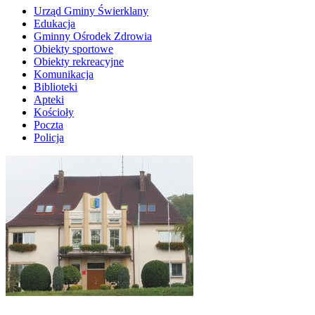
Urząd Gminy Świerklany
Edukacja
Gminny Ośrodek Zdrowia
Obiekty sportowe
Obiekty rekreacyjne
Komunikacja
Biblioteki
Apteki
Kościoły
Poczta
Policja