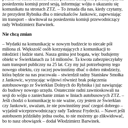
posiedzeniu komisji przed sesją, informując wójta o ukazaniu się
komunikatu na stronach ZTZ. – To żenada dla nas, kiedy czytamy,
że prezydent Rybnika dba o mieszkańców Jankowic, zapewniając
im transport – skwitował na posiedzeniu komisji przewodniczący
rady Włodzimierz Barwinek.
Nie chcą zmian
– Wydatki na komunikację w nowym budżecie to niecałe pół
miliona zł. Większość osób korzystających z komunikacji to
młodzież i ludzie starsi. Nasza gmina jest bogata, więc budujemy
obiekt w Świerklanach za 14 milionów. Ta kwota zabezpieczyłaby
nam transport publiczny na 25 lat. Czy my już potrzebujemy tego
nowego obiektu, czy raczej powinniśmy dbać o dobro młodzieży,
która będzie na nas pracowała – stwierdził radny Stanisław Smołka
z Jankowic, wyrzucając wójtowi również brak połączenia
autobusowego ze Świerklan Dolnych do Rybnika i już nawiązując
do budowy nowego urzędu. Ostatecznie radni zawnioskowali na
sesji do wójta o zaniechanie zmian w liniach autobusowych ZTZ. –
Jeśli chodzi o komunikację to nie ważne, czy jestem ze Świerklan
czy Jankowic, uważam, że nie powinniśmy psuć czegoś dobrego –
wyjaśnił wiceprzewodniczący rady Tadeusz Frydecki. – Nawet jeśli
autobusem jeździłaby jedna osoba, to nie możemy go zlikwidować,
bo to nasz obowiązek – dodał Włodzimierz Barwinek.