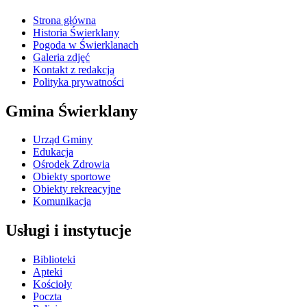
Strona główna
Historia Świerklany
Pogoda w Świerklanach
Galeria zdjęć
Kontakt z redakcją
Polityka prywatności
Gmina Świerklany
Urząd Gminy
Edukacja
Ośrodek Zdrowia
Obiekty sportowe
Obiekty rekreacyjne
Komunikacja
Usługi i instytucje
Biblioteki
Apteki
Kościoły
Poczta