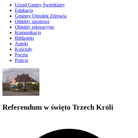
Urząd Gminy Świerklany
Edukacja
Gminny Ośrodek Zdrowia
Obiekty sportowe
Obiekty rekreacyjne
Komunikacja
Biblioteki
Apteki
Kościoły
Poczta
Policja
Referendum w święto Trzech Króli