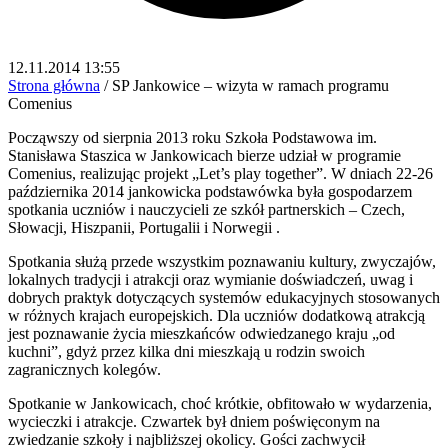
12.11.2014 13:55
Strona główna
/
SP Jankowice – wizyta w ramach programu
Comenius
Począwszy od sierpnia 2013 roku Szkoła Podstawowa im.
Stanisława Staszica w Jankowicach bierze udział w programie
Comenius, realizując projekt „Let’s play together”. W dniach 22-26
października 2014 jankowicka podstawówka była gospodarzem
spotkania uczniów i nauczycieli ze szkół partnerskich – Czech,
Słowacji, Hiszpanii, Portugalii i Norwegii .
Spotkania służą przede wszystkim poznawaniu kultury, zwyczajów,
lokalnych tradycji i atrakcji oraz wymianie doświadczeń, uwag i
dobrych praktyk dotyczących systemów edukacyjnych stosowanych
w różnych krajach europejskich. Dla uczniów dodatkową atrakcją
jest poznawanie życia mieszkańców odwiedzanego kraju „od
kuchni”, gdyż przez kilka dni mieszkają u rodzin swoich
zagranicznych kolegów.
Spotkanie w Jankowicach, choć krótkie, obfitowało w wydarzenia,
wycieczki i atrakcje. Czwartek był dniem poświęconym na
zwiedzanie szkoły i najbliższej okolicy. Gości zachwycił