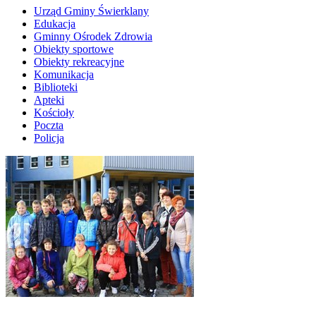
Urząd Gminy Świerklany
Edukacja
Gminny Ośrodek Zdrowia
Obiekty sportowe
Obiekty rekreacyjne
Komunikacja
Biblioteki
Apteki
Kościoły
Poczta
Policja