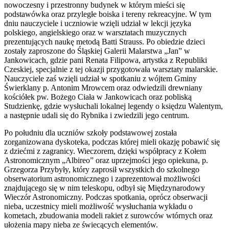
nowoczesny i przestronny budynek w którym mieści się
podstawówka oraz przyległe boiska i tereny rekreacyjne. W tym
dniu nauczyciele i uczniowie wzięli udział w lekcji języka
polskiego, angielskiego oraz w warsztatach muzycznych
prezentujących naukę metodą Batti Strauss. Po obiedzie dzieci
zostały zaproszone do Śląskiej Galerii Malarstwa „Jan” w
Jankowicach, gdzie pani Renata Filipowa, artystka z Republiki
Czeskiej, specjalnie z tej okazji przygotowała warsztaty malarskie.
Nauczyciele zaś wzięli udział w spotkaniu z wójtem Gminy
Świerklany p. Antonim Mrowcem oraz odwiedzili drewniany
kościółek pw. Bożego Ciała w Jankowicach oraz pobliską
Studzienkę, gdzie wysłuchali lokalnej legendy o księdzu Walentym,
a następnie udali się do Rybnika i zwiedzili jego centrum.
Po południu dla uczniów szkoły podstawowej została
zorganizowana dyskoteka, podczas której mieli okazję pobawić się
z dziećmi z zagranicy. Wieczorem, dzięki współpracy z Kołem
Astronomicznym „Albireo” oraz uprzejmości jego opiekuna, p.
Grzegorza Przybyły, który zaprosił wszystkich do szkolnego
obserwatorium astronomicznego i zaprezentował możliwości
znajdującego się w nim teleskopu, odbył się Międzynarodowy
Wieczór Astronomiczny. Podczas spotkania, oprócz obserwacji
nieba, uczestnicy mieli możliwość wysłuchania wykładu o
kometach, zbudowania modeli rakiet z surowców wtórnych oraz
ułożenia mapy nieba ze świecących elementów.