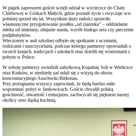
W piątek zaproszeni goście wzięli udział w wycieczce do Chaty
Chlebowej w Górkach Małych, gdzie poznali życie i zwyczaje wsi
polskiej sprzed stu lat. Wszystkim dużo radości sprawiło
własnoręczne przygotowanie posiłku „od ziarenka” – oddzielanie
mleka od śmietany, ubijanie masła, wyrób białego sera czy pieczenie
podpłomyków.
Wieczorem w auli szkolnej odbyło się spotkanie z uczniami,
rodzicami i nauczycielami, podczas którego partnerzy opowiadali o
swoich krajach, tradycjach i szkołach oraz dzielili się wrażeniami z
pobytu w Polsce.
W sobotę partnerzy zwiedzili zabytkową Kopalnię Soli w Wieliczce
oraz Kraków, w niedzielę zaś udali się z wizytą do obozu
koncentracyjnego Auschwitz-Birkenau.
Przy pożegnaniu wszyscy zapewniali, że będą bardzo miło
wspominać pobyt w Jankowicach. Goście chwalili polską
gościnność, otwartość i entuzjazm, zachwycali się pięknem naszej
okolicy oraz śląską kuchnią.