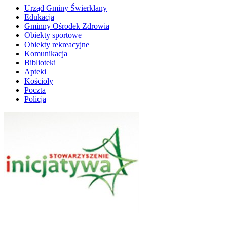
Urząd Gminy Świerklany
Edukacja
Gminny Ośrodek Zdrowia
Obiekty sportowe
Obiekty rekreacyjne
Komunikacja
Biblioteki
Apteki
Kościoły
Poczta
Policja