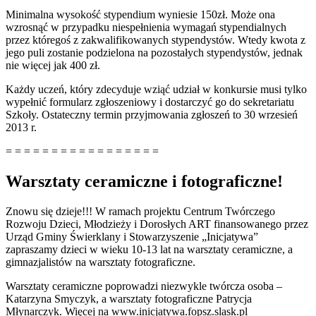
Minimalna wysokość stypendium wyniesie 150zł. Może ona
wzrosnąć w przypadku niespełnienia wymagań stypendialnych
przez któregoś z zakwalifikowanych stypendystów. Wtedy kwota z
jego puli zostanie podzielona na pozostałych stypendystów, jednak
nie więcej jak 400 zł.
Każdy uczeń, który zdecyduje wziąć udział w konkursie musi tylko
wypełnić formularz zgłoszeniowy i dostarczyć go do sekretariatu
Szkoły. Ostateczny termin przyjmowania zgłoszeń to 30 wrzesień
2013 r.
= = = = = = = = = = = = = = = = =
Warsztaty ceramiczne i fotograficzne!
Znowu się dzieje!!! W ramach projektu Centrum Twórczego
Rozwoju Dzieci, Młodzieży i Dorosłych ART finansowanego przez
Urząd Gminy Świerklany i Stowarzyszenie „Inicjatywa”
zapraszamy dzieci w wieku 10-13 lat na warsztaty ceramiczne, a
gimnazjalistów na warsztaty fotograficzne.
Warsztaty ceramiczne poprowadzi niezwykle twórcza osoba –
Katarzyna Smyczyk, a warsztaty fotograficzne Patrycja
Młynarczyk. Więcej na www.inicjatywa.fopsz.slask.pl