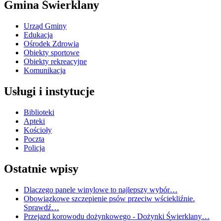
Gmina Świerklany
Urząd Gminy
Edukacja
Ośrodek Zdrowia
Obiekty sportowe
Obiekty rekreacyjne
Komunikacja
Usługi i instytucje
Biblioteki
Apteki
Kościoły
Poczta
Policja
Ostatnie wpisy
Dlaczego panele winylowe to najlepszy wybór…
Obowiązkowe szczepienie psów przeciw wściekliźnie.
Sprawdź…
Przejazd korowodu dożynkowego - Dożynki Świerklany…