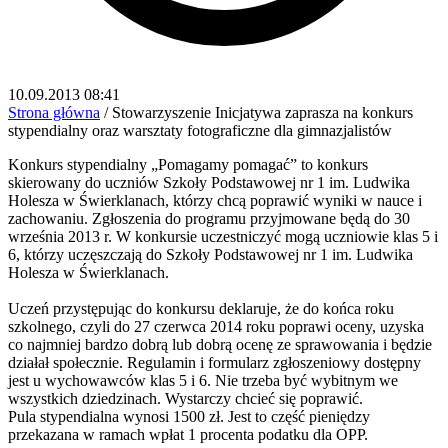
10.09.2013 08:41
Strona główna
/
Stowarzyszenie Inicjatywa zaprasza na konkurs
stypendialny oraz warsztaty fotograficzne dla gimnazjalistów
Konkurs stypendialny „Pomagamy pomagać” to konkurs
skierowany do uczniów Szkoły Podstawowej nr 1 im. Ludwika
Holesza w Świerklanach, którzy chcą poprawić wyniki w nauce i
zachowaniu. Zgłoszenia do programu przyjmowane będą do 30
września 2013 r. W konkursie uczestniczyć mogą uczniowie klas 5 i
6, którzy uczęszczają do Szkoły Podstawowej nr 1 im. Ludwika
Holesza w Świerklanach.
Uczeń przystępując do konkursu deklaruje, że do końca roku
szkolnego, czyli do 27 czerwca 2014 roku poprawi oceny, uzyska
co najmniej bardzo dobrą lub dobrą ocenę ze sprawowania i będzie
działał społecznie. Regulamin i formularz zgłoszeniowy dostępny
jest u wychowawców klas 5 i 6. Nie trzeba być wybitnym we
wszystkich dziedzinach. Wystarczy chcieć się poprawić.
Pula stypendialna wynosi 1500 zł. Jest to część pieniędzy
przekazana w ramach wpłat 1 procenta podatku dla OPP.