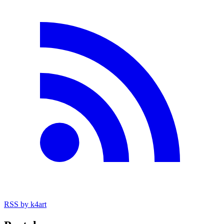
RSS
by k4art