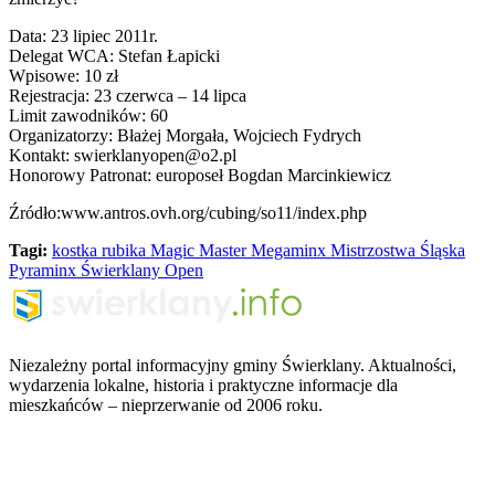
Data: 23 lipiec 2011r.
Delegat WCA: Stefan Łapicki
Wpisowe: 10 zł
Rejestracja: 23 czerwca – 14 lipca
Limit zawodników: 60
Organizatorzy: Błażej Morgała, Wojciech Fydrych
Kontakt: swierklanyopen@o2.pl
Honorowy Patronat: europoseł Bogdan Marcinkiewicz
Źródło:www.antros.ovh.org/cubing/so11/index.php
Tagi:
kostka rubika
Magic
Master
Megaminx
Mistrzostwa Śląska
Pyraminx
Świerklany Open
Niezależny portal informacyjny gminy Świerklany. Aktualności,
wydarzenia lokalne, historia i praktyczne informacje dla
mieszkańców – nieprzerwanie od 2006 roku.