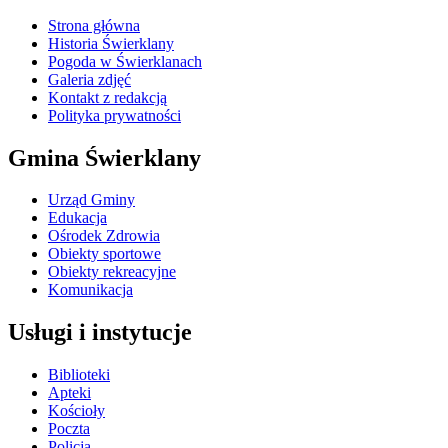
Strona główna
Historia Świerklany
Pogoda w Świerklanach
Galeria zdjęć
Kontakt z redakcją
Polityka prywatności
Gmina Świerklany
Urząd Gminy
Edukacja
Ośrodek Zdrowia
Obiekty sportowe
Obiekty rekreacyjne
Komunikacja
Usługi i instytucje
Biblioteki
Apteki
Kościoły
Poczta
Policja