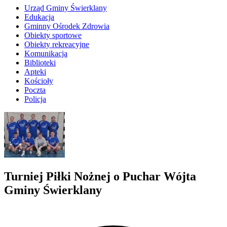
Urząd Gminy Świerklany
Edukacja
Gminny Ośrodek Zdrowia
Obiekty sportowe
Obiekty rekreacyjne
Komunikacja
Biblioteki
Apteki
Kościoły
Poczta
Policja
Turniej Piłki Nożnej o Puchar Wójta
Gminy Świerklany