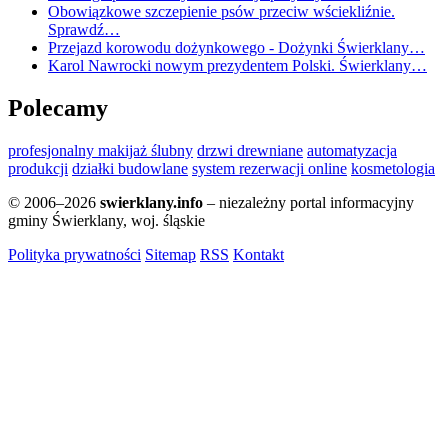
Obowiązkowe szczepienie psów przeciw wściekliźnie.
Sprawdź…
Przejazd korowodu dożynkowego - Dożynki Świerklany…
Karol Nawrocki nowym prezydentem Polski. Świerklany…
Polecamy
profesjonalny makijaż ślubny
drzwi drewniane
automatyzacja
produkcji
działki budowlane
system rezerwacji online
kosmetologia
© 2006–2026
swierklany.info
– niezależny portal informacyjny
gminy Świerklany, woj. śląskie
Polityka prywatności
Sitemap
RSS
Kontakt