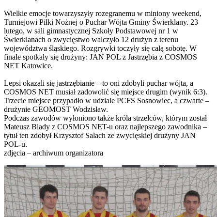
Wielkie emocje towarzyszyły rozegranemu w miniony weekend,
Turniejowi Piłki Nożnej o Puchar Wójta Gminy Świerklany. 23
lutego, w sali gimnastycznej Szkoły Podstawowej nr 1 w
Świerklanach o zwycięstwo walczyło 12 drużyn z terenu
województwa śląskiego. Rozgrywki toczyły się całą sobotę. W
finale spotkały się drużyny: JAN POL z Jastrzębia z COSMOS
NET Katowice.
Lepsi okazali się jastrzębianie – to oni zdobyli puchar wójta, a
COSMOS NET musiał zadowolić się miejsce drugim (wynik 6:3).
Trzecie miejsce przypadło w udziale PCFS Sosnowiec, a czwarte –
drużynie GEOMOST Wodzisław.
Podczas zawodów wyłoniono także króla strzelców, którym został
Mateusz Blady z COSMOS NET-u oraz najlepszego zawodnika –
tytuł ten zdobył Krzysztof Salach ze zwycięskiej drużyny JAN
POL-u.
zdjęcia – archiwum organizatora