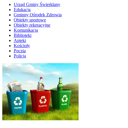
Urząd Gminy Świerklany
Edukacja
Gminny Ośrodek Zdrowia
Obiekty sportowe
Obiekty rekreacyjne
Komunikacja
Biblioteki
Apteki
Kościoły
Poczta
Policja