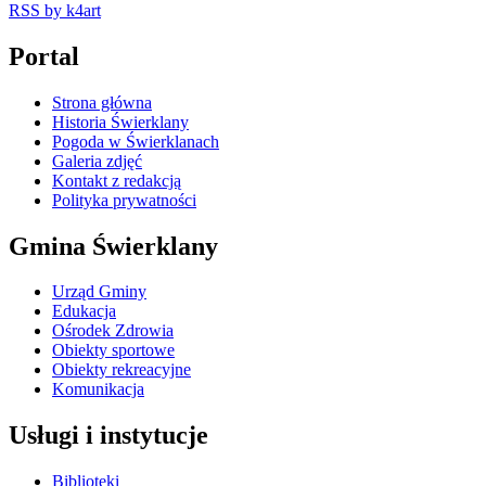
RSS
by k4art
Portal
Strona główna
Historia Świerklany
Pogoda w Świerklanach
Galeria zdjęć
Kontakt z redakcją
Polityka prywatności
Gmina Świerklany
Urząd Gminy
Edukacja
Ośrodek Zdrowia
Obiekty sportowe
Obiekty rekreacyjne
Komunikacja
Usługi i instytucje
Biblioteki