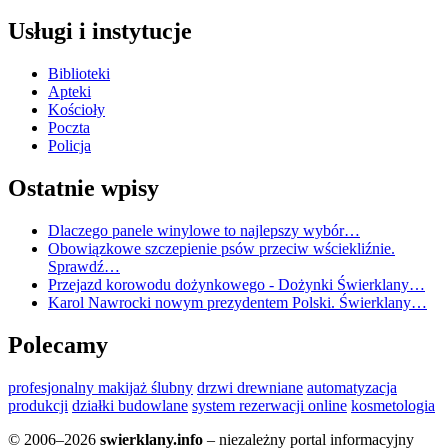
Usługi i instytucje
Biblioteki
Apteki
Kościoły
Poczta
Policja
Ostatnie wpisy
Dlaczego panele winylowe to najlepszy wybór…
Obowiązkowe szczepienie psów przeciw wściekliźnie.
Sprawdź…
Przejazd korowodu dożynkowego - Dożynki Świerklany…
Karol Nawrocki nowym prezydentem Polski. Świerklany…
Polecamy
profesjonalny makijaż ślubny
drzwi drewniane
automatyzacja
produkcji
działki budowlane
system rezerwacji online
kosmetologia
© 2006–2026
swierklany.info
– niezależny portal informacyjny