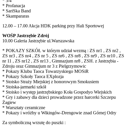
* 3/4
* Profanacja
* SariSka Band
* Skampararas
12.00 – 17.00 Akcja HDK parking przy Hali Sportowej
WOŚP Jastrzębie Zdrój
10.00 Galeria Jastrzębie ul.Warszawska
* POKAZY SZKÓŁ w którym udział wezmą : ZS nr1 , ZS nr2 ,
ZS nr3 , ZS nr4 , ZS nr 5 , ZS nr6 , ZS nr8 , ZS nr9 , ZS nr10 , ZS
nr 11 , ZS nr12 , ZS nr13 , Gimnazjum nr8 , ZSH. z Jastrzębia -
Zdroju oraz Gimnazjum nr 3 z Pielgrzymowic
* Pokazy Klubu Taoca Towarzyskiego MOSiR
* Pokazy Szkoły Taoca EXplozja
* Stoisko Straży Miejskiej z honorowym Smokusiem
* Stoiska-jarmarki szkół
* Stoisko i występ jastrzębskiego Koła Gospodyo Wiejskich
* Gry i zabawy dla dzieci prowadzone przez harcerki Szczepu
Żagiew
* Warsztaty ceramiczne
* Pokazy i wróżby u Wikingów-Drengowie znad Górnej Odry
Za symboliczną wrzutę do puszki :