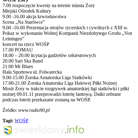
7.00 rozpoczęcie kwesty na terenie miasta Żory
Miejski Ośrodek Kultury
9.00 -16.00 akcja krwiodawstwa
Scena „Na Starówce”
9.00 -16.00 Prezentacja strojów rycerskich i cywilnych z XIII w.
Pokaz w wykonaniu Wolnej Kompanii Niezdobytego Grodu „Von
Leiningen”
koncert na rzecz WOŚP
17.00 POMAU
18.00 – 20.00 licytacja gadżetów orkiestrowych
20.00 Sari Ska Band
21:00 Mr Blues
Hala Sportowa ul. Folwarecka
9.00-15.00 Żorska Amatorska Liga Siatkówki
17.00-21.00 Żorska Amatorska Liga Halowej Piłki Nożnej
Mosir Żory w trakcie rozgrywek amatorskiej ligi siatkówki i piłki
nożnej 09.01.11 przeprowadzi loterię fantową. Datki zebrane
podczas loterii przekazane zostaną na WOŚP.
Źródło:
www.radio90.pl
Tagi:
WOŚP