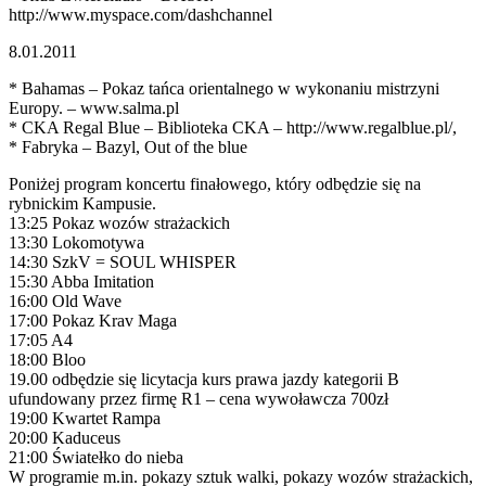
http://www.myspace.com/dashchannel
8.01.2011
* Bahamas – Pokaz tańca orientalnego w wykonaniu mistrzyni
Europy. – www.salma.pl
* CKA Regal Blue – Biblioteka CKA – http://www.regalblue.pl/,
* Fabryka – Bazyl, Out of the blue
Poniżej program koncertu finałowego, który odbędzie się na
rybnickim Kampusie.
13:25 Pokaz wozów strażackich
13:30 Lokomotywa
14:30 SzkV = SOUL WHISPER
15:30 Abba Imitation
16:00 Old Wave
17:00 Pokaz Krav Maga
17:05 A4
18:00 Bloo
19.00 odbędzie się licytacja kurs prawa jazdy kategorii B
ufundowany przez firmę R1 – cena wywoławcza 700zł
19:00 Kwartet Rampa
20:00 Kaduceus
21:00 Światełko do nieba
W programie m.in. pokazy sztuk walki, pokazy wozów strażackich,