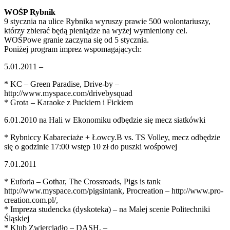
WOŚP Rybnik
9 stycznia na ulice Rybnika wyruszy prawie 500 wolontariuszy,
którzy zbierać będą pieniądze na wyżej wymieniony cel.
WOŚPowe granie zaczyna się od 5 stycznia.
Poniżej program imprez wspomagających:
5.01.2011 –
* KC – Green Paradise, Drive-by –
http://www.myspace.com/drivebysquad
* Grota – Karaoke z Puckiem i Fickiem
6.01.2010 na Hali w Ekonomiku odbędzie się mecz siatkówki
* Rybniccy Kabareciaże + Łowcy.B vs. TS Volley, mecz odbędzie
się o godzinie 17:00 wstęp 10 zł do puszki wośpowej
7.01.2011
* Euforia – Gothar, The Crossroads, Pigs is tank
http://www.myspace.com/pigsintank, Procreation – http://www.pro-
creation.com.pl/,
* Impreza studencka (dyskoteka) – na Małej scenie Politechniki
Śląskiej
* Klub Zwierciadło – DASH. –