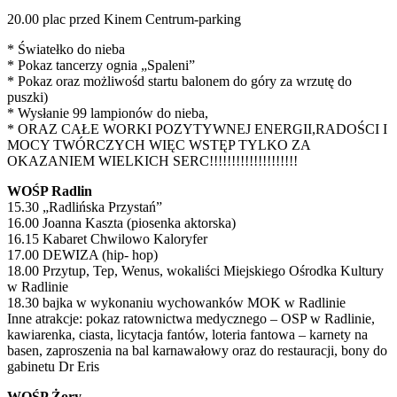
20.00 plac przed Kinem Centrum-parking
* Światełko do nieba
* Pokaz tancerzy ognia „Spaleni”
* Pokaz oraz możliwośd startu balonem do góry za wrzutę do
puszki)
* Wysłanie 99 lampionów do nieba,
* ORAZ CAŁE WORKI POZYTYWNEJ ENERGII,RADOŚCI I
MOCY TWÓRCZYCH WIĘC WSTĘP TYLKO ZA
OKAZANIEM WIELKICH SERC!!!!!!!!!!!!!!!!!!!!
WOŚP Radlin
15.30 „Radlińska Przystań”
16.00 Joanna Kaszta (piosenka aktorska)
16.15 Kabaret Chwilowo Kaloryfer
17.00 DEWIZA (hip- hop)
18.00 Przytup, Tep, Wenus, wokaliści Miejskiego Ośrodka Kultury
w Radlinie
18.30 bajka w wykonaniu wychowanków MOK w Radlinie
Inne atrakcje: pokaz ratownictwa medycznego – OSP w Radlinie,
kawiarenka, ciasta, licytacja fantów, loteria fantowa – karnety na
basen, zaproszenia na bal karnawałowy oraz do restauracji, bony do
gabinetu Dr Eris
WOŚP Żory