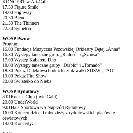
KONCERT w Art-Cafe
17.30 Figure Smile
19.00 Highway
20.30 Blend
21.30 The Thinners
22.30 Symetria
WOŚP Pszów
Program:
16.00 Fundacja Muzyczna Pszowskiej Orkiestry Dętej „Anna”
16.30 Występy taneczne grup: „Radość” i „Szansa”
17.00 Występ Kabaretu Dno
18.00 Występy taneczne grupy „Diablo” i „Tornado”
18.30 Pokaz Dalekowschodnich sztuk walki SDSW „TAO”
19.00 Pokaz Fire Show
20.00 Światełko do Nieba
WOŚP Rydułtowy
8.01Rock – Club (byłe Gabi)
20.00 UnderWorld
9.01Hala Sportowa KS Naprzód Rydułtowy
16.00 Koncert dzieci i młodzieży z rydułtowskich placówke
oświatowych
19.00 Koncerty: