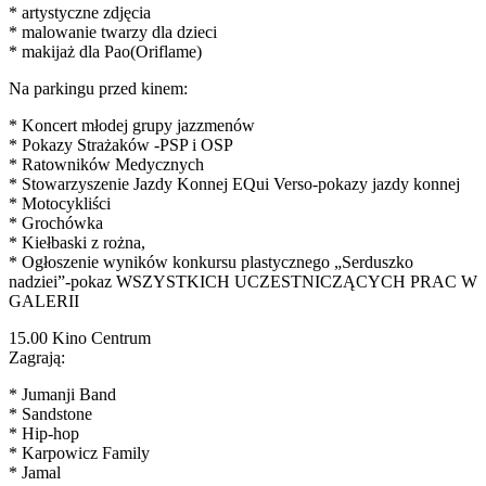
* artystyczne zdjęcia
* malowanie twarzy dla dzieci
* makijaż dla Pao(Oriflame)
Na parkingu przed kinem:
* Koncert młodej grupy jazzmenów
* Pokazy Strażaków -PSP i OSP
* Ratowników Medycznych
* Stowarzyszenie Jazdy Konnej EQui Verso-pokazy jazdy konnej
* Motocykliści
* Grochówka
* Kiełbaski z rożna,
* Ogłoszenie wyników konkursu plastycznego „Serduszko
nadziei”-pokaz WSZYSTKICH UCZESTNICZĄCYCH PRAC W
GALERII
15.00 Kino Centrum
Zagrają:
* Jumanji Band
* Sandstone
* Hip-hop
* Karpowicz Family
* Jamal