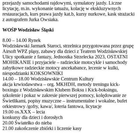
przejazdy samochodami rajdowymi, symulatory jazdy. Liczne
licytację, m.in. wykonanie tatuażu, kolację w ekskluzywnych
restauracjach, kurs prawa jazdy kat.b, kursy nurkowe, kask strażacki
z autografem Jurka Owsiaka.
WOŚP Wodzisław Śląski
8.00 – 14.00 Rynek
Wodzisławski Jarmark Staroci, strzelnica przygotowana przez grupę
Airsoft WPZ pląsy, zabawy dla dzieci z Teatrem Wodzisławskiej
Ulicy spotkanie z fantazy, Jednostka Strzelecka 2023, OSTATNI
MOHIKANIE i przyjaciele – radzieckie motocykle i samochody
zabytkowe radzieckie motocy ancekabance, lecenie w kulki,
niespodzianki KOKSOWNIKI
14.00 – 18.00 Wodzisławskie Centrum Kultury
akcja krwiodawstwa – org. MKHDH, metody treningu kick-
boxingu z Wodzisławskim Klubem Boksu i Kick-boksingu,
szkolenie i pokaz w zakresie pierwszej pomocy, kolędowanie ze
Świetlikami, popisy muzyczne – instrumentalne i wokalne, bufet
orkiestrowy /gofry, kawa/, loteria fantowa, licytacje
19.00 os.XXX – lecia
konkursy dla dzieci i dorosłych
20.00 Światełko do nieba
21.00 zakończenie zbiórki i liczenie kasy