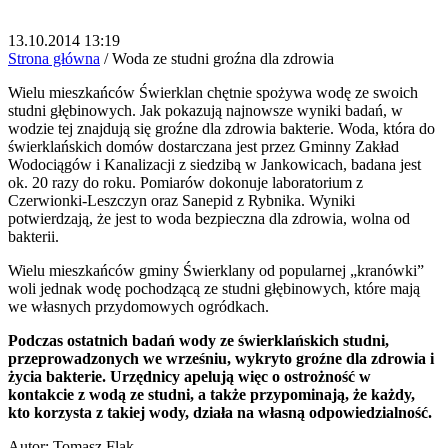
13.10.2014 13:19
Strona główna
/
Woda ze studni groźna dla zdrowia
Wielu mieszkańców Świerklan chętnie spożywa wodę ze swoich
studni głębinowych. Jak pokazują najnowsze wyniki badań, w
wodzie tej znajdują się groźne dla zdrowia bakterie. Woda, która do
świerklańskich domów dostarczana jest przez Gminny Zakład
Wodociągów i Kanalizacji z siedzibą w Jankowicach, badana jest
ok. 20 razy do roku. Pomiarów dokonuje laboratorium z
Czerwionki-Leszczyn oraz Sanepid z Rybnika. Wyniki
potwierdzają, że jest to woda bezpieczna dla zdrowia, wolna od
bakterii.
Wielu mieszkańców gminy Świerklany od popularnej „kranówki”
woli jednak wodę pochodzącą ze studni głębinowych, które mają
we własnych przydomowych ogródkach.
Podczas ostatnich badań wody ze świerklańskich studni,
przeprowadzonych we wrześniu, wykryto groźne dla zdrowia i
życia bakterie. Urzędnicy apelują więc o ostrożność w
kontakcie z wodą ze studni, a także przypominają, że każdy,
kto korzysta z takiej wody, działa na własną odpowiedzialność.
Autor: Tomasz Flak