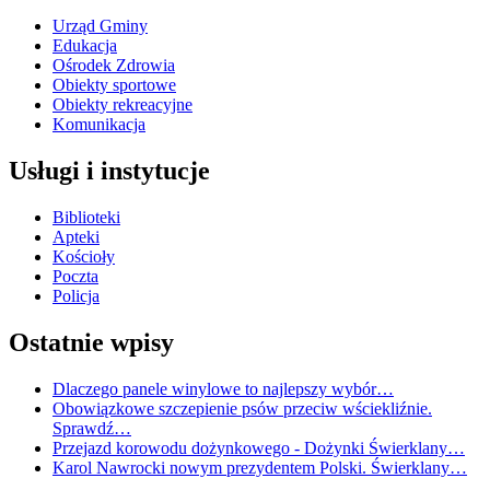
Urząd Gminy
Edukacja
Ośrodek Zdrowia
Obiekty sportowe
Obiekty rekreacyjne
Komunikacja
Usługi i instytucje
Biblioteki
Apteki
Kościoły
Poczta
Policja
Ostatnie wpisy
Dlaczego panele winylowe to najlepszy wybór…
Obowiązkowe szczepienie psów przeciw wściekliźnie.
Sprawdź…
Przejazd korowodu dożynkowego - Dożynki Świerklany…
Karol Nawrocki nowym prezydentem Polski. Świerklany…