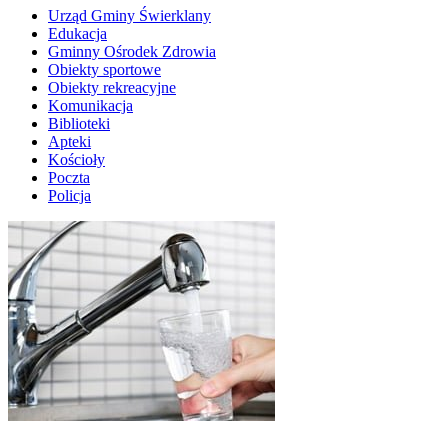
Urząd Gminy Świerklany
Edukacja
Gminny Ośrodek Zdrowia
Obiekty sportowe
Obiekty rekreacyjne
Komunikacja
Biblioteki
Apteki
Kościoły
Poczta
Policja