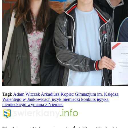
Tagi:
Adam Witczak
Arkadiusz Kopiec
Gimnazjum im. Księdza
Walentego w Jankowicach
język niemiecki
konkurs języka
niemieckiego
wymiana z Niemiec