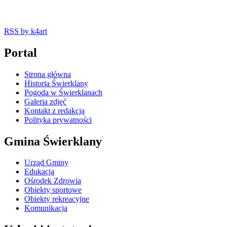
RSS
by k4art
Portal
Strona główna
Historia Świerklany
Pogoda w Świerklanach
Galeria zdjęć
Kontakt z redakcją
Polityka prywatności
Gmina Świerklany
Urząd Gminy
Edukacja
Ośrodek Zdrowia
Obiekty sportowe
Obiekty rekreacyjne
Komunikacja