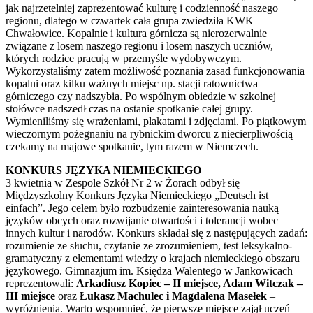
jak najrzetelniej zaprezentować kulturę i codzienność naszego
regionu, dlatego w czwartek cała grupa zwiedziła KWK
Chwałowice. Kopalnie i kultura górnicza są nierozerwalnie
związane z losem naszego regionu i losem naszych uczniów,
których rodzice pracują w przemyśle wydobywczym.
Wykorzystaliśmy zatem możliwość poznania zasad funkcjonowania
kopalni oraz kilku ważnych miejsc np. stacji ratownictwa
górniczego czy nadszybia. Po wspólnym obiedzie w szkolnej
stołówce nadszedł czas na ostanie spotkanie całej grupy.
Wymieniliśmy się wrażeniami, plakatami i zdjęciami. Po piątkowym
wieczornym pożegnaniu na rybnickim dworcu z niecierpliwością
czekamy na majowe spotkanie, tym razem w Niemczech.
KONKURS JĘZYKA NIEMIECKIEGO
3 kwietnia w Zespole Szkół Nr 2 w Żorach odbył się
Międzyszkolny Konkurs Języka Niemieckiego „Deutsch ist
einfach”. Jego celem było rozbudzenie zainteresowania nauką
języków obcych oraz rozwijanie otwartości i tolerancji wobec
innych kultur i narodów. Konkurs składał się z następujących zadań:
rozumienie ze słuchu, czytanie ze zrozumieniem, test leksykalno-
gramatyczny z elementami wiedzy o krajach niemieckiego obszaru
językowego. Gimnazjum im. Księdza Walentego w Jankowicach
reprezentowali:
Arkadiusz Kopiec – II miejsce, Adam Witczak –
III miejsce
oraz
Łukasz Machulec i Magdalena Masełek
–
wyróżnienia. Warto wspomnieć, że pierwsze miejsce zajął uczeń