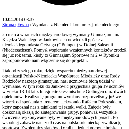
10.04.2014 08:37
Strona główna
/
Wymiana z Niemiec i konkurs z j. niemieckiego
25 marca w ramach międzynarodowej wymiany Gimnazjum im.
Księdza Walentego w Jankowicach odwiedzili goście z
niemieckiego miasta Getynga (Göttingen) w Dolnej Saksonii
(Niedersachsen). Pomysł wspierania wzajemnych kontaktów zrodził
się już rok temu, kiedy to Gimnazjum Sportowe nr 2 w Rybniku
zaproponowało nam włączenie się do projektu.
I tak od zeszłego roku, dzięki wsparciu międzynarodowej
organizacji Polsko-Niemiecka Współpraca Młodzieży oraz Rady
Rodziców naszego gimnazjum, nasi uczniowie biorą udział w
wymianie. W tym roku do Jankowic przyjechała grupa 19 uczniów
w wieku 13-14 lat z Integrierte Gesamtschule Göttingen oraz dwóch
opiekunów. Realizację programu wymiany rozpoczęliśmy już we
wtorek od spotkania z trenerem taekwondo Rafałem Poleszakiem,
który zapoznał nas z tajnikami tej sztuki walki. Zajęcia były
doskonałą okazją do zintegrowania grupy, ponieważ wszystkie
ćwiczenia wykonywane były w międzynarodowych parach. Po
wspólnej zabawie nadszedł czas na polsko-niemiecką rywalizację
sportową. Zwolennicy siatkówki grali na jednej połowie boiska, a