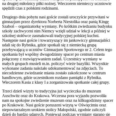
na drugiej miłośnicy piłki nożnej. Wieczorem niemieccy uczniowie
spędzili czas z polskimi rodzinami.
Drugiego dnia pobytu nasi goście zostali uroczyście przywitani w
gimnazjum przez dyrektora Norberta Niestolika oraz panią Kingę
Szaboń – organizatorkę wymiany. Po krótkim zwiedzaniu budynku
szkoły zachwyceni nim Niemcy wzięli udział w lekcji a później w
szkolnej stołówce zasmakowali tradycyjnej polskiej kuchni.
Następnie nasi goście i towarzyszący im jankowiccy gimnazjaliści
udali się do Rybnika, gdzie spotkali się z niemiecką grupą
przebywającą u uczniów Gimnazjum Sportowego nr 2. Celem tego
spotkania był wspólny dwugodzinny spacer po centrum miasta
połączony z rozwiązywaniem zadań. Uczestnicy wymiany w
małych grupach musieli m.in. policzyć wieże bazyliki. Wszystkie
wykonane zadania należało udokumentować na zdjęciach. To
niecodzienne zwiedzanie miasta zostało zakończone w centrum
handlowym, gdzie uczestnikom rozdano pamiątki z Rybnika.
Wieczorem Kasia z klasy I a zorganizowała spotkanie całej grupy.
Trzeci dzień wizyty to tradycyjna już wycieczka do muzeum
Auschwitz oraz do Krakowa. Wczesna pora wyjazdu pozwoliła
nam na spokojne zwiedzenie muzeum oraz na kilkugodzinny spacer
po Krakowie. Nasi goście poruszeni wizytą w Oświęcimiu oraz
niepowtarzalnym urokiem stolicy Małopolski, zgodnie zaliczyli
dzień do bardzo udanych. Ponieważ podczas wymiany starano się