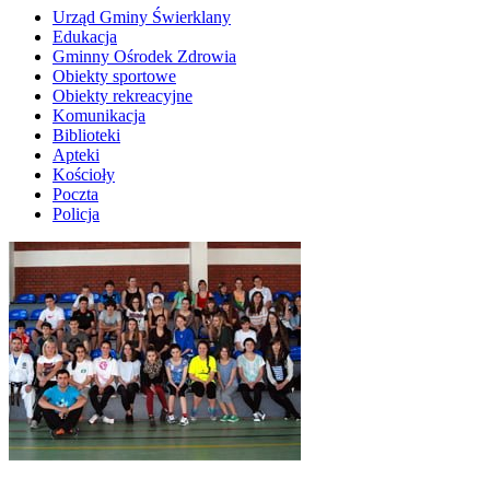
Urząd Gminy Świerklany
Edukacja
Gminny Ośrodek Zdrowia
Obiekty sportowe
Obiekty rekreacyjne
Komunikacja
Biblioteki
Apteki
Kościoły
Poczta
Policja