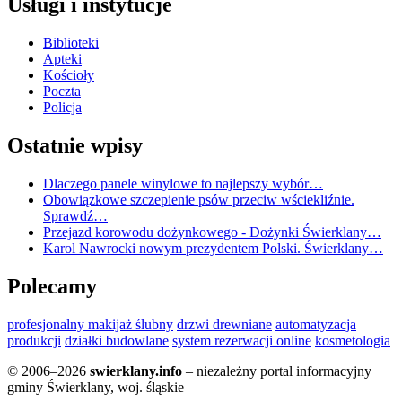
Usługi i instytucje
Biblioteki
Apteki
Kościoły
Poczta
Policja
Ostatnie wpisy
Dlaczego panele winylowe to najlepszy wybór…
Obowiązkowe szczepienie psów przeciw wściekliźnie.
Sprawdź…
Przejazd korowodu dożynkowego - Dożynki Świerklany…
Karol Nawrocki nowym prezydentem Polski. Świerklany…
Polecamy
profesjonalny makijaż ślubny
drzwi drewniane
automatyzacja
produkcji
działki budowlane
system rezerwacji online
kosmetologia
© 2006–2026
swierklany.info
– niezależny portal informacyjny
gminy Świerklany, woj. śląskie