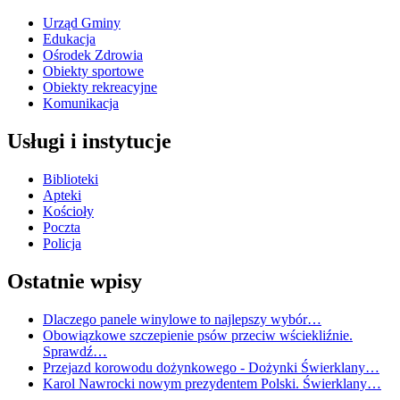
Urząd Gminy
Edukacja
Ośrodek Zdrowia
Obiekty sportowe
Obiekty rekreacyjne
Komunikacja
Usługi i instytucje
Biblioteki
Apteki
Kościoły
Poczta
Policja
Ostatnie wpisy
Dlaczego panele winylowe to najlepszy wybór…
Obowiązkowe szczepienie psów przeciw wściekliźnie.
Sprawdź…
Przejazd korowodu dożynkowego - Dożynki Świerklany…
Karol Nawrocki nowym prezydentem Polski. Świerklany…