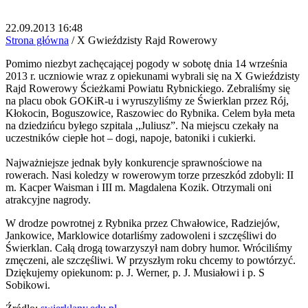
22.09.2013 16:48
Strona główna
/
X Gwieździsty Rajd Rowerowy
Pomimo niezbyt zachęcającej pogody w sobotę dnia 14 września
2013 r. uczniowie wraz z opiekunami wybrali się na X Gwieździsty
Rajd Rowerowy Ścieżkami Powiatu Rybnickiego. Zebraliśmy się
na placu obok GOKiR-u i wyruszyliśmy ze Świerklan przez Rój,
Kłokocin, Boguszowice, Raszowiec do Rybnika. Celem była meta
na dziedzińcu byłego szpitala ,,Juliusz”. Na miejscu czekały na
uczestników ciepłe hot – dogi, napoje, batoniki i cukierki.
Najważniejsze jednak były konkurencje sprawnościowe na
rowerach. Nasi koledzy w rowerowym torze przeszkód zdobyli: II
m. Kacper Waisman i III m. Magdalena Kozik. Otrzymali oni
atrakcyjne nagrody.
W drodze powrotnej z Rybnika przez Chwałowice, Radziejów,
Jankowice, Marklowice dotarliśmy zadowoleni i szczęśliwi do
Świerklan. Całą drogą towarzyszył nam dobry humor. Wróciliśmy
zmęczeni, ale szczęśliwi. W przyszłym roku chcemy to powtórzyć.
Dziękujemy opiekunom: p. J. Werner, p. J. Musiałowi i p. S
Sobikowi.