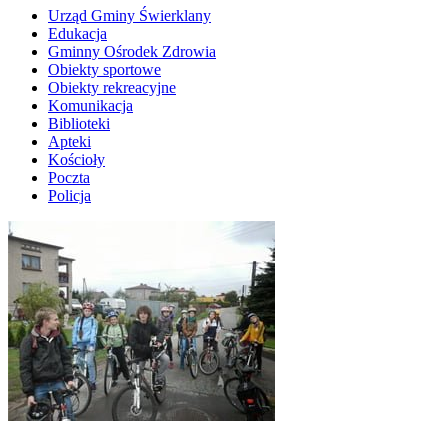
Urząd Gminy Świerklany
Edukacja
Gminny Ośrodek Zdrowia
Obiekty sportowe
Obiekty rekreacyjne
Komunikacja
Biblioteki
Apteki
Kościoły
Poczta
Policja