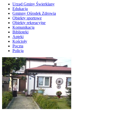
Urząd Gminy Świerklany
Edukacja
Gminny Ośrodek Zdrowia
Obiekty sportowe
Obiekty rekreacyjne
Komunikacja
Biblioteki
Apteki
Kościoły
Poczta
Policja