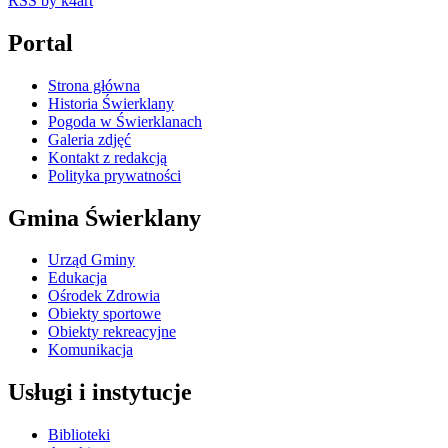
RSS
by k4art
Portal
Strona główna
Historia Świerklany
Pogoda w Świerklanach
Galeria zdjęć
Kontakt z redakcją
Polityka prywatności
Gmina Świerklany
Urząd Gminy
Edukacja
Ośrodek Zdrowia
Obiekty sportowe
Obiekty rekreacyjne
Komunikacja
Usługi i instytucje
Biblioteki