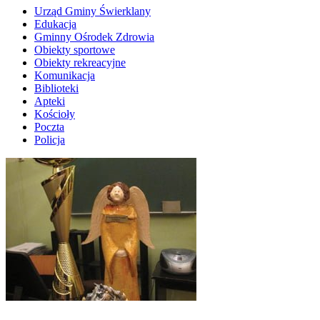
Urząd Gminy Świerklany
Edukacja
Gminny Ośrodek Zdrowia
Obiekty sportowe
Obiekty rekreacyjne
Komunikacja
Biblioteki
Apteki
Kościoły
Poczta
Policja