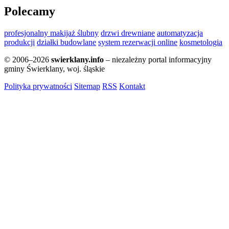
Polecamy
profesjonalny makijaż ślubny
drzwi drewniane
automatyzacja
produkcji
działki budowlane
system rezerwacji online
kosmetologia
© 2006–2026
swierklany.info
– niezależny portal informacyjny
gminy Świerklany, woj. śląskie
Polityka prywatności
Sitemap
RSS
Kontakt