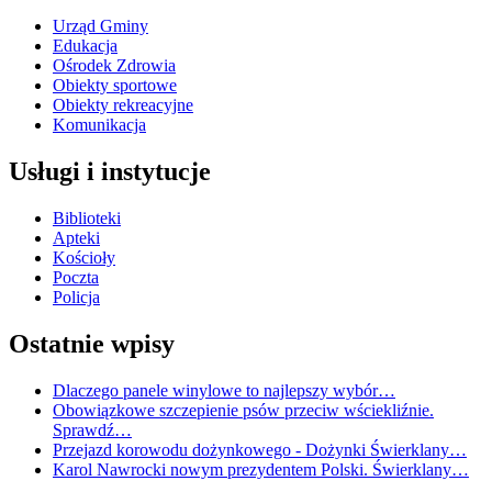
Urząd Gminy
Edukacja
Ośrodek Zdrowia
Obiekty sportowe
Obiekty rekreacyjne
Komunikacja
Usługi i instytucje
Biblioteki
Apteki
Kościoły
Poczta
Policja
Ostatnie wpisy
Dlaczego panele winylowe to najlepszy wybór…
Obowiązkowe szczepienie psów przeciw wściekliźnie.
Sprawdź…
Przejazd korowodu dożynkowego - Dożynki Świerklany…
Karol Nawrocki nowym prezydentem Polski. Świerklany…