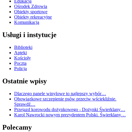
Edukacja
Ośrodek Zdrowia
Obiekty sportowe
Obiekty rekreacyjne
Komunikacja
Usługi i instytucje
Biblioteki
Apteki
Kościoły
Poczta
Policja
Ostatnie wpisy
Dlaczego panele winylowe to najlepszy wybór…
Obowiązkowe szczepienie psów przeciw wściekliźnie.
Sprawdź…
Przejazd korowodu dożynkowego - Dożynki Świerklany…
Karol Nawrocki nowym prezydentem Polski. Świerklany…
Polecamy