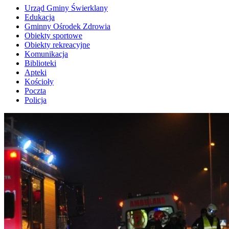
Urząd Gminy Świerklany
Edukacja
Gminny Ośrodek Zdrowia
Obiekty sportowe
Obiekty rekreacyjne
Komunikacja
Biblioteki
Apteki
Kościoły
Poczta
Policja