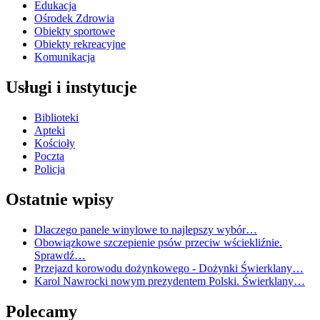
Edukacja
Ośrodek Zdrowia
Obiekty sportowe
Obiekty rekreacyjne
Komunikacja
Usługi i instytucje
Biblioteki
Apteki
Kościoły
Poczta
Policja
Ostatnie wpisy
Dlaczego panele winylowe to najlepszy wybór…
Obowiązkowe szczepienie psów przeciw wściekliźnie.
Sprawdź…
Przejazd korowodu dożynkowego - Dożynki Świerklany…
Karol Nawrocki nowym prezydentem Polski. Świerklany…
Polecamy