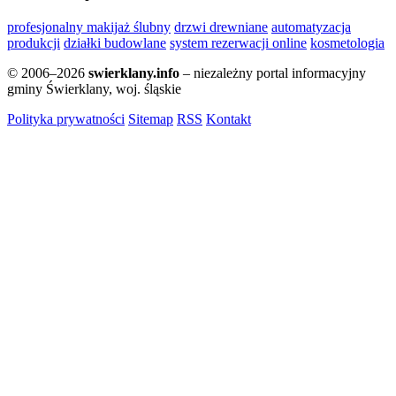
profesjonalny makijaż ślubny
drzwi drewniane
automatyzacja
produkcji
działki budowlane
system rezerwacji online
kosmetologia
© 2006–2026
swierklany.info
– niezależny portal informacyjny
gminy Świerklany, woj. śląskie
Polityka prywatności
Sitemap
RSS
Kontakt