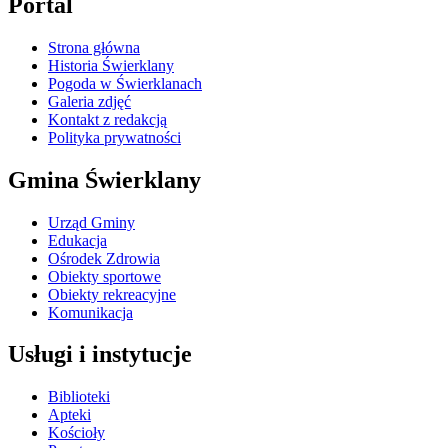
Portal
Strona główna
Historia Świerklany
Pogoda w Świerklanach
Galeria zdjęć
Kontakt z redakcją
Polityka prywatności
Gmina Świerklany
Urząd Gminy
Edukacja
Ośrodek Zdrowia
Obiekty sportowe
Obiekty rekreacyjne
Komunikacja
Usługi i instytucje
Biblioteki
Apteki
Kościoły