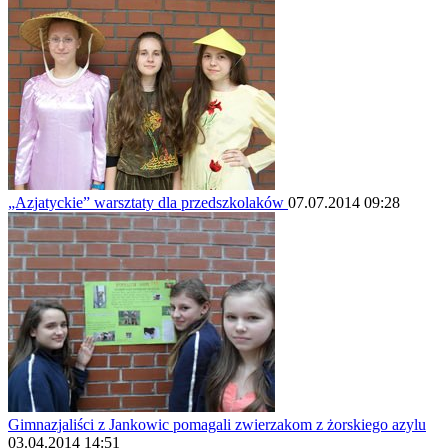
„Azjatyckie” warsztaty dla przedszkolaków
07.07.2014 09:28
Gimnazjaliści z Jankowic pomagali zwierzakom z żorskiego azylu
03.04.2014 14:51