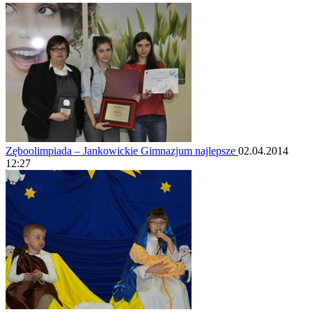
Zęboolimpiada – Jankowickie Gimnazjum najlepsze
02.04.2014
12:27