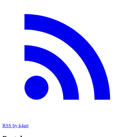
RSS
by k4art