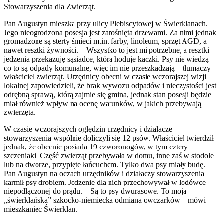
Stowarzyszenia dla Zwierząt.
Pan Augustyn mieszka przy ulicy Plebiscytowej w Świerklanach.
Jego nieogrodzona posesja jest zarośnięta drzewami. Za nimi jednak
gromadzone są sterty śmieci m.in. farby, linoleum, sprzęt AGD, a
nawet resztki żywności. – Wszystko to jest mi potrzebne, a resztki
jedzenia przekazuję sąsiadce, która hoduje kaczki. Psy nie wiedzą
co to są odpady komunalne, więc im nie przeszkadzają – tłumaczy
właściciel zwierząt. Urzędnicy obecni w czasie wczorajszej wizji
lokalnej zapowiedzieli, że brak wywozu odpadów i nieczystości jest
odrębną sprawą, którą zajmie się gmina, jednak stan posesji będzie
miał również wpływ na ocenę warunków, w jakich przebywają
zwierzęta.
W czasie wczorajszych oględzin urzędnicy i działacze
stowarzyszenia wspólnie doliczyli się 12 psów. Właściciel twierdził
jednak, że obecnie posiada 19 czworonogów, w tym cztery
szczeniaki. Część zwierząt przebywała w domu, inne zaś w stodole
lub na dworze, przypięte łańcuchem. Tylko dwa psy miały budę.
Pan Augustyn na oczach urzędników i działaczy stowarzyszenia
karmił psy drobiem. Jedzenie dla nich przechowywał w lodówce
niepodłączonej do prądu. – Są to psy dwurasowe. To moja
„świerklańska” szkocko-niemiecka odmiana owczarków – mówi
mieszkaniec Świerklan.