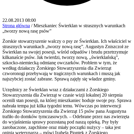
22.08.2013 08:00
Strona główna
/
Mieszkaniec Świerklan w strasznych warunkach
„tworzy nową rasę psów”
Żorskie stowarzyszenie walczy o psy ze Świerklan. Ich właściciel w
strasznych warunkach „tworzy nową rasę”. Augustyn Zniszczoł ze
Świerklan na swojej posesji, wśród odpadów i brudu przetrzymuje
kilkanaście psów. Jak twierdzi, tworzy nową, „świerklańską”,
szkocko-niemiecką odmianę owczarków. Problem w tym, że
według działaczy Żorskiego Stowarzyszenia dla Zwierząt
czworonogi przebywają w tragicznych warunkach i muszą jak
najszybciej zostać zabrane. Sprawą zajęły się władze gminy.
Urzędnicy ze Świerklan wraz z działaczami z Żorskiego
Stowarzyszenia dla Zwierząt w czasie wizji lokalnej 20 sierpnia
ocenili stan posesji, na której mieszkaniec hoduje swoje psy. Sprawa
nabrała tempa już kilka tygodni temu. Wówczas po interwencji
Żorskiego Stowarzyszenia dla Zwierząt 15 psów pana Augustyna
trafiło do domków tymczasowych. – Odebrane przez nas zwierzęta
do wyjaśnienia sprawy pozostaną pod naszą opieką. Psy były
zarobaczone, zapchlone oraz miały początki nużycy – taka jest
opinia weterynarza – mówi Izabela Piontek z Żorskiego