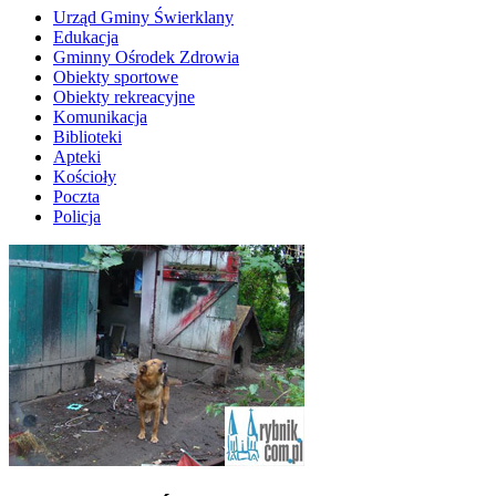
Urząd Gminy Świerklany
Edukacja
Gminny Ośrodek Zdrowia
Obiekty sportowe
Obiekty rekreacyjne
Komunikacja
Biblioteki
Apteki
Kościoły
Poczta
Policja