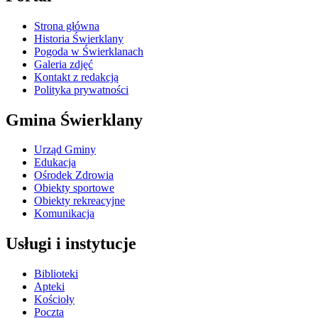
Strona główna
Historia Świerklany
Pogoda w Świerklanach
Galeria zdjęć
Kontakt z redakcją
Polityka prywatności
Gmina Świerklany
Urząd Gminy
Edukacja
Ośrodek Zdrowia
Obiekty sportowe
Obiekty rekreacyjne
Komunikacja
Usługi i instytucje
Biblioteki
Apteki
Kościoły
Poczta