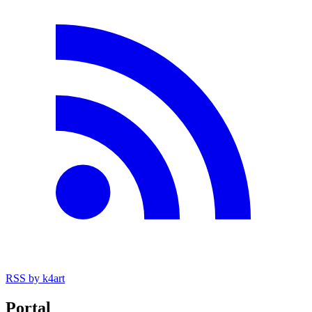
RSS
by k4art
Portal