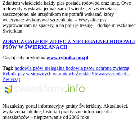
Zdaniem właściciela każdy pies posiada rodowód oraz imię. Owe
rodowody wystawia jednak sam. Twierdzi, że zwierzęta są
zaszczepione, ale urzędnikom nie potrafił wskazać, który
weterynarz wykonywał szczepienia. – Wszystkie psy
wyprowadzam na spacery, a na polu je tresuję – dodaje mieszkaniec
Świerklan.
ZOBACZ GALERIĘ ZDJĘĆ Z NIELEGALNEJ HODOWLI
PSÓW W ŚWIERKLANACH
Czytaj cały artykuł na
www.rybnik.com.pl
Tagi:
hodowla psów
nielegalna hodowla psów
ochrona zwierząt
Rybnik
psy w strasznych warunkach
Żorskie Stowarzyszenie dla
Zwierząt
Niezależny portal informacyjny gminy Świerklany. Aktualności,
wydarzenia lokalne, historia i praktyczne informacje dla
mieszkańców – nieprzerwanie od 2006 roku.